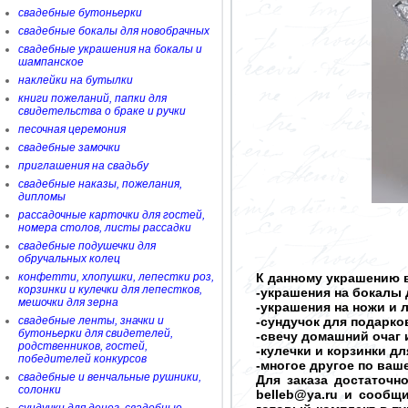
свадебные бутоньерки
свадебные бокалы для новобрачных
свадебные украшения на бокалы и
шампанское
наклейки на бутылки
книги пожеланий, папки для
свидетельства о браке и ручки
песочная церемония
свадебные замочки
приглашения на свадьбу
свадебные наказы, пожелания,
дипломы
рассадочные карточки для гостей,
номера столов, листы рассадки
свадебные подушечки для
обручальных колец
конфетти, хлопушки, лепестки роз,
К данному украшению в
корзинки и кулечки для лепестков,
-украшения на бокалы 
мешочки для зерна
-украшения на ножи и 
свадебные ленты, значки и
-сундучок для подарков
бутоньерки для свидетелей,
-свечу домашний очаг 
родственников, гостей,
-кулечки и корзинки д
победителей конкурсов
-многое другое по ва
свадебные и венчальные рушники,
Для заказа достаточн
солонки
belleb@ya.ru и сообщ