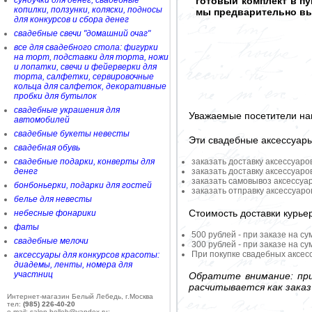
сундучки для денег, свадебные
готовый комплект в п
копилки, ползунки, коляски, подносы
мы предварительно вы
для конкурсов и сбора денег
свадебные свечи "домашний очаг"
все для свадебного стола: фигурки
на торт, подставки для торта, ножи
и лопатки, свечи и фейерверки для
торта, салфетки, сервировочные
кольца для салфеток, декоративные
пробки для бутылок
свадебные украшения для
Уважаемые посетители на
автомобилей
свадебные букеты невесты
Эти свадебные аксессуар
свадебная обувь
свадебные подарки, конверты для
заказать доставку аксессуаро
денег
заказать доставку аксессуаро
заказать самовывоз аксессуа
бонбоньерки, подарки для гостей
заказать отправку аксессуар
белье для невесты
Стоимость доставки курье
небесные фонарики
фаты
500 рублей - при заказе на су
свадебные мелочи
300 рублей - при заказе на су
При покупке свадебных аксесс
аксессуары для конкурсов красоты:
диадемы, ленты, номера для
участниц
Обратите внимание: при
расчитывается как заказ
Интернет-магазин Белый Лебедь, г.Москва
тел:
(985) 226-40-20
e-mail: salon-belleb@yandex.ru;