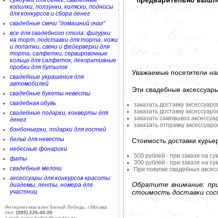
предварительно вышле
сундучки для денег, свадебные
копилки, ползунки, коляски, подносы
для конкурсов и сбора денег
свадебные свечи "домашний очаг"
все для свадебного стола: фигурки
на торт, подставки для торта, ножи
и лопатки, свечи и фейерверки для
торта, салфетки, сервировочные
кольца для салфеток, декоративные
пробки для бутылок
Уважаемые посетители на
свадебные украшения для
автомобилей
Эти свадебные аксессуар
свадебные букеты невесты
свадебная обувь
заказать доставку аксессуаро
заказать доставку аксессуаро
свадебные подарки, конверты для
заказать самовывоз аксессуа
денег
заказать отправку аксессуар
бонбоньерки, подарки для гостей
белье для невесты
Стоимость доставки курье
небесные фонарики
500 рублей - при заказе на су
фаты
300 рублей - при заказе на су
свадебные мелочи
При покупке свадебных аксесс
аксессуары для конкурсов красоты:
Обратите внимание: при
диадемы, ленты, номера для
участниц
стоимость доставки сос
Интернет-магазин Белый Лебедь, г.Москва
тел:
(985) 226-40-20
e-mail: salon-belleb@yandex.ru;