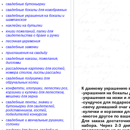
свадебные бутоньерки
свадебные бокалы для новобрачных
свадебные украшения на бокалы и
шампанское
наклейки на бутылки
книги пожеланий, папки для
свидетельства о браке и ручки
песочная церемония
свадебные замочки
приглашения на свадьбу
свадебные наказы, пожелания,
дипломы
рассадочные карточки для гостей,
номера столов, листы рассадки
свадебные подушечки для
обручальных колец
К данному украшению в
конфетти, хлопушки, лепестки роз,
корзинки и кулечки для лепестков,
-украшения на бокалы 
мешочки для зерна
-украшения на ножи и 
-сундучок для подарков
свадебные ленты, значки и
бутоньерки для свидетелей,
-свечу домашний очаг 
родственников, гостей,
-кулечки и корзинки д
победителей конкурсов
-многое другое по ва
свадебные и венчальные рушники,
Для заказа достаточн
солонки
набора. Через 2-3 д