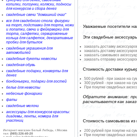
сундучки для денег, свадебные
копилки, ползунки, коляски, подносы
для конкурсов и сбора денег
свадебные свечи "домашний очаг"
все для свадебного стола: фигурки
на торт, подставки для торта, ножи
Уважаемые посетители на
и лопатки, свечи и фейерверки для
торта, салфетки, сервировочные
Эти свадебные аксессуар
кольца для салфеток, декоративные
пробки для бутылок
заказать доставку аксессуаро
свадебные украшения для
заказать доставку аксессуаро
автомобилей
заказать самовывоз аксессуа
свадебные букеты невесты
заказать отправку аксессуар
свадебная обувь
Стоимость доставки курье
свадебные подарки, конверты для
денег
500 рублей - при заказе на су
бонбоньерки, подарки для гостей
300 рублей - при заказе на су
При покупке свадебных аксесс
белье для невесты
небесные фонарики
Обратите внимание: при
фаты
расчитывается как заказ
свадебные мелочи
аксессуары для конкурсов красоты:
диадемы, ленты, номера для
участниц
Стоимость самовывоза из 
200 рублей при покупке на су
Интернет-магазин Белый Лебедь, г.Москва
тел:
(985) 226-40-20
При покупке свадебных аксесс
e-mail: salon-belleb@yandex.ru;