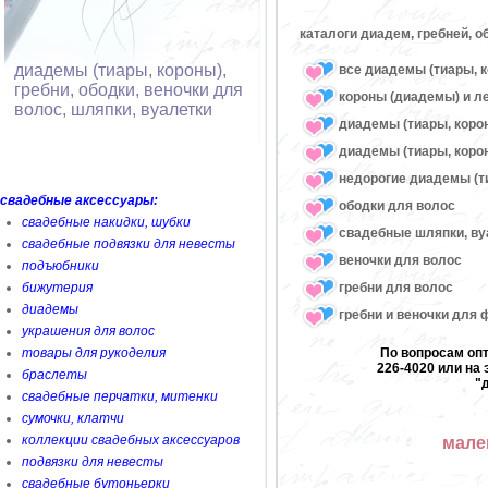
каталоги диадем, гребней, о
диадемы (тиары, короны),
все диадемы (тиары, к
гребни, ободки, веночки для
короны (диадемы) и л
волос, шляпки, вуалетки
диадемы (тиары, коро
диадемы (тиары, корон
недорогие диадемы (т
свадебные аксессуары:
ободки для волос
свадебные накидки, шубки
свадебные шляпки, ву
свадебные подвязки для невесты
веночки для волос
подъюбники
гребни для волос
бижутерия
диадемы
гребни и веночки для
украшения для волос
товары для рукоделия
По вопросам опт
226-4020 или на 
браслеты
"
свадебные перчатки, митенки
сумочки, клатчи
коллекции свадебных аксессуаров
мале
подвязки для невесты
свадебные бутоньерки