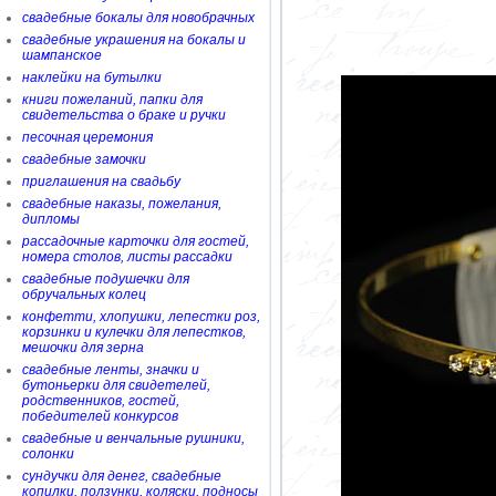
свадебные бокалы для новобрачных
свадебные украшения на бокалы и
шампанское
наклейки на бутылки
книги пожеланий, папки для
свидетельства о браке и ручки
песочная церемония
свадебные замочки
приглашения на свадьбу
свадебные наказы, пожелания,
дипломы
рассадочные карточки для гостей,
номера столов, листы рассадки
свадебные подушечки для
обручальных колец
конфетти, хлопушки, лепестки роз,
корзинки и кулечки для лепестков,
мешочки для зерна
свадебные ленты, значки и
бутоньерки для свидетелей,
родственников, гостей,
победителей конкурсов
свадебные и венчальные рушники,
солонки
сундучки для денег, свадебные
копилки, ползунки, коляски, подносы