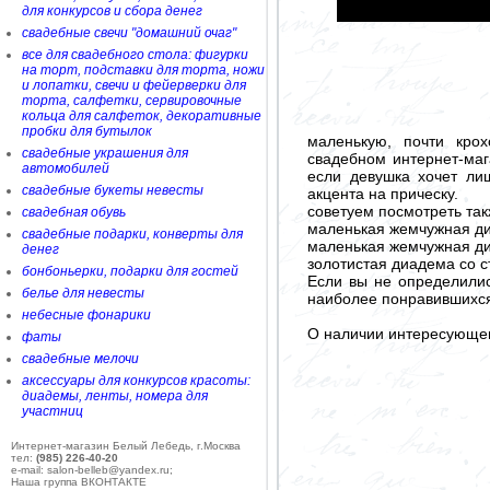
для конкурсов и сбора денег
свадебные свечи "домашний очаг"
все для свадебного стола: фигурки
на торт, подставки для торта, ножи
и лопатки, свечи и фейерверки для
торта, салфетки, сервировочные
кольца для салфеток, декоративные
пробки для бутылок
маленькую, почти кро
свадебные украшения для
свадебном интернет-маг
автомобилей
если девушка хочет ли
свадебные букеты невесты
акцента на прическу.
советуем посмотреть так
свадебная обувь
маленькая жемчужная д
свадебные подарки, конверты для
маленькая жемчужная д
денег
золотистая диадема со 
бонбоньерки, подарки для гостей
Если вы не определилис
белье для невесты
наиболее понравившихся
небесные фонарики
О наличии интересующего
фаты
свадебные мелочи
аксессуары для конкурсов красоты:
диадемы, ленты, номера для
участниц
Интернет-магазин Белый Лебедь, г.Москва
тел:
(985) 226-40-20
e-mail: salon-belleb@yandex.ru;
Наша группа ВКОНТАКТЕ