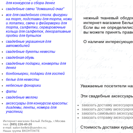
для конкурсов и сбора денег
свадебные свечи "домашний очаг"
все для свадебного стола: фигурки
нежный тканевый ободок
на торт, подставки для торта, ножи
интернет-магазине Белы
и лопатки, свечи и фейерверки для
Если вы не определилис
торта, салфетки, сервировочные
кольца для салфеток, декоративные
вы можете принять прав
пробки для бутылок
О наличии интересующего
свадебные украшения для
автомобилей
свадебные букеты невесты
свадебная обувь
свадебные подарки, конверты для
денег
бонбоньерки, подарки для гостей
белье для невесты
Уважаемые посетители на
небесные фонарики
фаты
Эти свадебные аксессуар
свадебные мелочи
аксессуары для конкурсов красоты:
заказать доставку аксессуаро
диадемы, ленты, номера для
заказать доставку аксессуаро
участниц
заказать самовывоз аксессуа
заказать отправку аксессуар
Интернет-магазин Белый Лебедь, г.Москва
тел:
(985) 226-40-20
Стоимость доставки курье
e-mail: salon-belleb@yandex.ru;
Наша группа ВКОНТАКТЕ