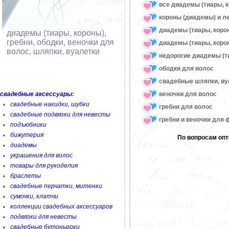
все диадемы (тиары, к
короны (диадемы) и л
диадемы (тиары, коро
диадемы (тиары, короны),
гребни, ободки, веночки для
диадемы (тиары, корон
волос, шляпки, вуалетки
недорогие диадемы (т
ободки для волос
свадебные шляпки, ву
веночки для волос
свадебные аксессуары:
свадебные накидки, шубки
гребни для волос
свадебные подвязки для невесты
гребни и веночки для
подъюбники
бижутерия
По вопросам опт
диадемы
украшения для волос
товары для рукоделия
браслеты
свадебные перчатки, митенки
сумочки, клатчи
коллекции свадебных аксессуаров
подвязки для невесты
свадебные бутоньерки