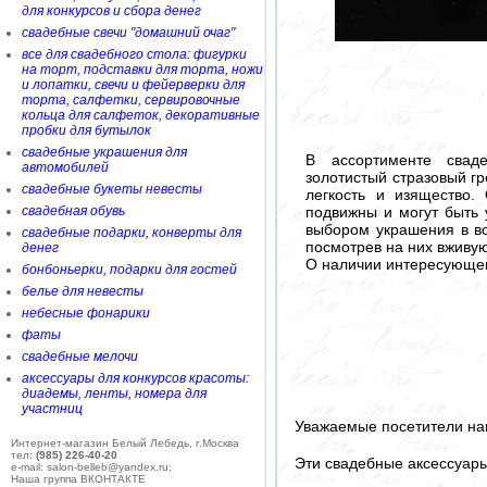
для конкурсов и сбора денег
свадебные свечи "домашний очаг"
все для свадебного стола: фигурки
на торт, подставки для торта, ножи
и лопатки, свечи и фейерверки для
торта, салфетки, сервировочные
кольца для салфеток, декоративные
пробки для бутылок
свадебные украшения для
В ассортименте сваде
автомобилей
золотистый стразовый гр
свадебные букеты невесты
легкость и изящество.
подвижны и могут быть
свадебная обувь
выбором украшения в во
свадебные подарки, конверты для
посмотрев на них вживу
денег
О наличии интересующего
бонбоньерки, подарки для гостей
белье для невесты
небесные фонарики
фаты
свадебные мелочи
аксессуары для конкурсов красоты:
диадемы, ленты, номера для
участниц
Уважаемые посетители на
Интернет-магазин Белый Лебедь, г.Москва
тел:
(985) 226-40-20
Эти свадебные аксессуар
e-mail: salon-belleb@yandex.ru;
Наша группа ВКОНТАКТЕ