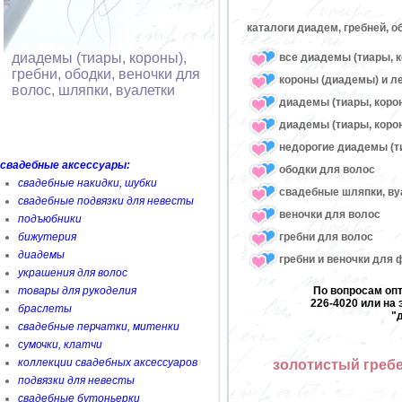
каталоги диадем, гребней, о
диадемы (тиары, короны),
все диадемы (тиары, к
гребни, ободки, веночки для
короны (диадемы) и л
волос, шляпки, вуалетки
диадемы (тиары, коро
диадемы (тиары, корон
недорогие диадемы (т
свадебные аксессуары:
ободки для волос
свадебные накидки, шубки
свадебные шляпки, ву
свадебные подвязки для невесты
веночки для волос
подъюбники
гребни для волос
бижутерия
диадемы
гребни и веночки для
украшения для волос
товары для рукоделия
По вопросам опт
226-4020 или на 
браслеты
"
свадебные перчатки, митенки
сумочки, клатчи
коллекции свадебных аксессуаров
золотистый греб
подвязки для невесты
свадебные бутоньерки