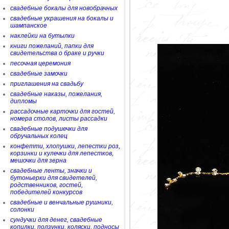
свадебные бокалы для новобрачных
свадебные украшения на бокалы и
шампанское
наклейки на бутылки
книги пожеланий, папки для
свидетельства о браке и ручки
песочная церемония
свадебные замочки
приглашения на свадьбу
свадебные наказы, пожелания,
дипломы
рассадочные карточки для гостей,
номера столов, листы рассадки
свадебные подушечки для
обручальных колец
конфетти, хлопушки, лепестки роз,
корзинки и кулечки для лепестков,
мешочки для зерна
свадебные ленты, значки и
бутоньерки для свидетелей,
родственников, гостей,
победителей конкурсов
свадебные и венчальные рушники,
солонки
сундучки для денег, свадебные
копилки, ползунки, коляски, подносы