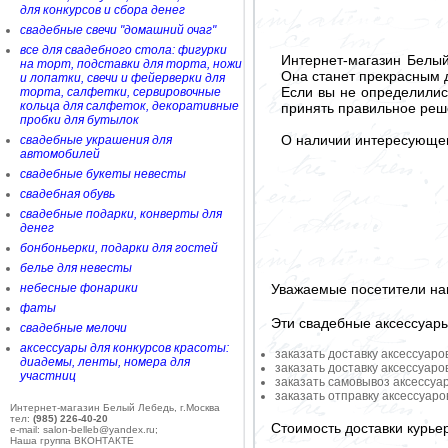
для конкурсов и сбора денег
свадебные свечи "домашний очаг"
все для свадебного стола: фигурки
Интернет-магазин Белы
на торт, подставки для торта, ножи
Она станет прекрасным 
и лопатки, свечи и фейерверки для
Если вы не определилис
торта, салфетки, сервировочные
кольца для салфеток, декоративные
принять правильное реш
пробки для бутылок
О наличии интересующего
свадебные украшения для
автомобилей
свадебные букеты невесты
свадебная обувь
свадебные подарки, конверты для
денег
бонбоньерки, подарки для гостей
белье для невесты
Уважаемые посетители на
небесные фонарики
фаты
Эти свадебные аксессуар
свадебные мелочи
аксессуары для конкурсов красоты:
заказать доставку аксессуаро
диадемы, ленты, номера для
заказать доставку аксессуаро
участниц
заказать самовывоз аксессуа
заказать отправку аксессуар
Интернет-магазин Белый Лебедь, г.Москва
тел:
(985) 226-40-20
Стоимость доставки курье
e-mail: salon-belleb@yandex.ru;
Наша группа ВКОНТАКТЕ