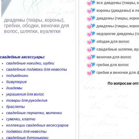
все диадемы (тиары, к
короны (диадемы) и л
диадемы (тиары, коро
диадемы (тиары, короны),
гребни, ободки, веночки для
диадемы (тиары, корон
волос, шляпки, вуалетки
недорогие диадемы (т
ободки для волос
свадебные шляпки, ву
веночки для волос
свадебные аксессуары:
свадебные накидки, шубки
гребни для волос
свадебные подвязки для невесты
гребни и веночки для
подъюбники
бижутерия
По вопросам опт
диадемы
украшения для волос
товары для рукоделия
браслеты
свадебные перчатки, митенки
сумочки, клатчи
коллекции свадебных аксессуаров
подвязки для невесты
свадебные бутоньерки