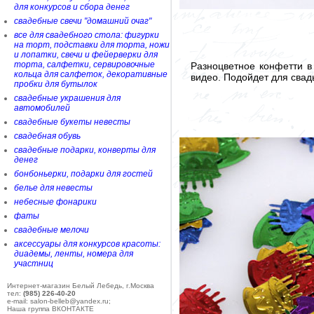
для конкурсов и сбора денег
свадебные свечи "домашний очаг"
все для свадебного стола: фигурки
на торт, подставки для торта, ножи
и лопатки, свечи и фейерверки для
торта, салфетки, сервировочные
Разноцветное конфетти в
кольца для салфеток, декоративные
видео. Подойдет для свад
пробки для бутылок
свадебные украшения для
автомобилей
свадебные букеты невесты
свадебная обувь
свадебные подарки, конверты для
денег
бонбоньерки, подарки для гостей
белье для невесты
небесные фонарики
фаты
свадебные мелочи
аксессуары для конкурсов красоты:
диадемы, ленты, номера для
участниц
Интернет-магазин Белый Лебедь, г.Москва
тел:
(985) 226-40-20
e-mail: salon-belleb@yandex.ru;
Наша группа ВКОНТАКТЕ