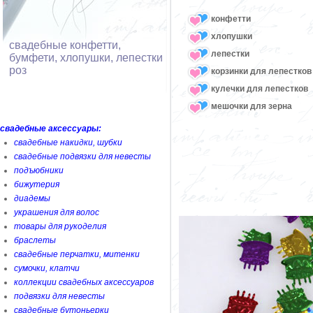
конфетти
хлопушки
свадебные конфетти,
лепестки
бумфети, хлопушки, лепестки
роз
корзинки для лепестков
кулечки для лепестков
мешочки для зерна
свадебные аксессуары:
свадебные накидки, шубки
свадебные подвязки для невесты
подъюбники
бижутерия
диадемы
украшения для волос
товары для рукоделия
браслеты
свадебные перчатки, митенки
сумочки, клатчи
коллекции свадебных аксессуаров
подвязки для невесты
свадебные бутоньерки