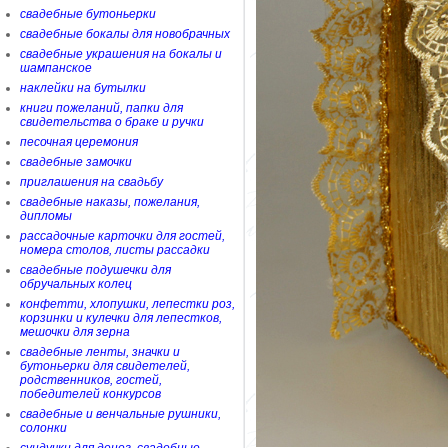
свадебные бутоньерки
свадебные бокалы для новобрачных
свадебные украшения на бокалы и
шампанское
наклейки на бутылки
книги пожеланий, папки для
свидетельства о браке и ручки
песочная церемония
свадебные замочки
приглашения на свадьбу
свадебные наказы, пожелания,
дипломы
рассадочные карточки для гостей,
номера столов, листы рассадки
свадебные подушечки для
обручальных колец
конфетти, хлопушки, лепестки роз,
корзинки и кулечки для лепестков,
мешочки для зерна
свадебные ленты, значки и
бутоньерки для свидетелей,
родственников, гостей,
победителей конкурсов
свадебные и венчальные рушники,
солонки