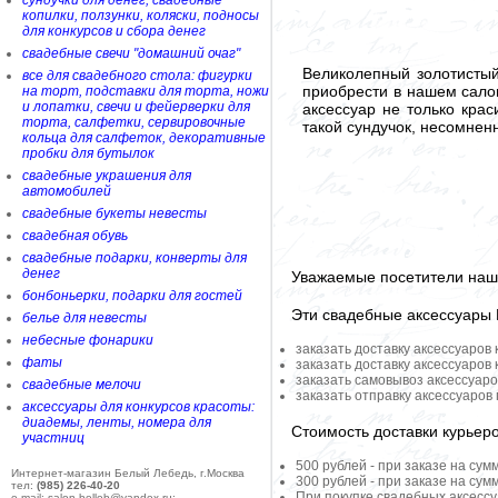
сундучки для денег, свадебные
копилки, ползунки, коляски, подносы
для конкурсов и сбора денег
свадебные свечи "домашний очаг"
Великолепный золотистый
все для свадебного стола: фигурки
приобрести в нашем салон
на торт, подставки для торта, ножи
и лопатки, свечи и фейерверки для
аксессуар не только крас
торта, салфетки, сервировочные
такой сундучок, несомнен
кольца для салфеток, декоративные
пробки для бутылок
свадебные украшения для
автомобилей
свадебные букеты невесты
свадебная обувь
свадебные подарки, конверты для
денег
Уважаемые посетители наше
бонбоньерки, подарки для гостей
Эти свадебные аксессуары
белье для невесты
небесные фонарики
заказать доставку аксессуаров
фаты
заказать доставку аксессуаров
заказать самовывоз аксессуаро
свадебные мелочи
заказать отправку аксессуаров
аксессуары для конкурсов красоты:
диадемы, ленты, номера для
Стоимость доставки курьер
участниц
500 рублей - при заказе на сум
Интернет-магазин Белый Лебедь, г.Москва
300 рублей - при заказе на сум
тел:
(985) 226-40-20
При покупке свадебных аксессу
e-mail: salon-belleb@yandex.ru;