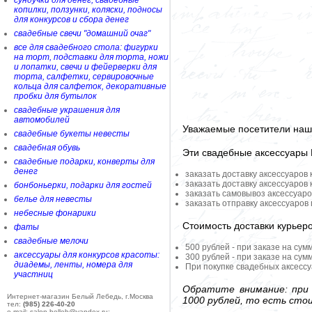
сундучки для денег, свадебные
копилки, ползунки, коляски, подносы
для конкурсов и сбора денег
свадебные свечи "домашний очаг"
все для свадебного стола: фигурки
на торт, подставки для торта, ножи
и лопатки, свечи и фейерверки для
торта, салфетки, сервировочные
кольца для салфеток, декоративные
пробки для бутылок
свадебные украшения для
автомобилей
Уважаемые посетители наше
свадебные букеты невесты
свадебная обувь
Эти свадебные аксессуары
свадебные подарки, конверты для
денег
заказать доставку аксессуаров
заказать доставку аксессуаров
бонбоньерки, подарки для гостей
заказать самовывоз аксессуаро
белье для невесты
заказать отправку аксессуаров
небесные фонарики
Стоимость доставки курьер
фаты
свадебные мелочи
500 рублей - при заказе на сум
аксессуары для конкурсов красоты:
300 рублей - при заказе на сум
диадемы, ленты, номера для
При покупке свадебных аксессу
участниц
Обратите внимание: при 
Интернет-магазин Белый Лебедь, г.Москва
1000 рублей, то есть сто
тел:
(985) 226-40-20
e-mail: salon-belleb@yandex.ru;