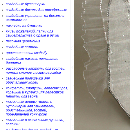
свадебные бутоньерки
свадебные бокалы для новобрачных
свадебные украшения на бокалы и
шампанское
наклейки на бутылки
книги пожеланий, папки для
свидетельства о браке и ручки
песочная церемония
свадебные замочки
приглашения на свадьбу
свадебные наказы, пожелания,
дипломы
рассадочные карточки для гостей,
номера столов, листы рассадки
свадебные подушечки для
обручальных колец
конфетти, хлопушки, лепестки роз,
корзинки и кулечки для лепестков,
мешочки для зерна
свадебные ленты, значки и
бутоньерки для свидетелей,
родственников, гостей,
победителей конкурсов
свадебные и венчальные рушники,
солонки