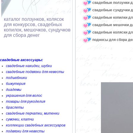
свадебные ползунки д
свадебные сундучки д
свадебные копилки дл
каталог ползунков, колясок
для конкурсов, свадебных
свадебные мешочки дл
копилок, мешочков, сундучков
свадебные коляски дл
для сбора денег
подносы для сбора де
свадебные аксессуары:
свадебные накидки, шубки
свадебные подвязки для невесты
подъюбники
бижутерия
диадемы
украшения для волос
товары для рукоделия
браслеты
свадебные перчатки, митенки
сумочки, клатчи
коллекции свадебных аксессуаров
подвязки для невесты