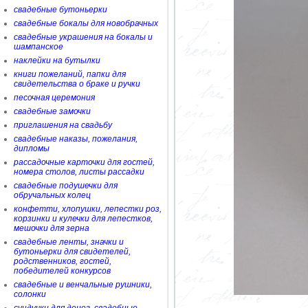
свадебные бутоньерки
свадебные бокалы для новобрачных
свадебные украшения на бокалы и
шампанское
наклейки на бутылки
книги пожеланий, папки для
свидетельства о браке и ручки
песочная церемония
свадебные замочки
приглашения на свадьбу
свадебные наказы, пожелания,
дипломы
рассадочные карточки для гостей,
номера столов, листы рассадки
свадебные подушечки для
обручальных колец
конфетти, хлопушки, лепестки роз,
корзинки и кулечки для лепестков,
мешочки для зерна
свадебные ленты, значки и
бутоньерки для свидетелей,
родственников, гостей,
победителей конкурсов
свадебные и венчальные рушники,
солонки