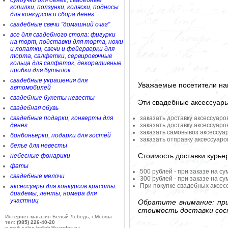
сундучки для денег, свадебные
копилки, ползунки, коляски, подносы
для конкурсов и сбора денег
свадебные свечи "домашний очаг"
все для свадебного стола: фигурки
на торт, подставки для торта, ножи
и лопатки, свечи и фейерверки для
торта, салфетки, сервировочные
кольца для салфеток, декоративные
пробки для бутылок
свадебные украшения для
Уважаемые посетители на
автомобилей
свадебные букеты невесты
Эти свадебные аксессуар
свадебная обувь
свадебные подарки, конверты для
заказать доставку аксессуаро
денег
заказать доставку аксессуаро
заказать самовывоз аксессуа
бонбоньерки, подарки для гостей
заказать отправку аксессуар
белье для невесты
Стоимость доставки курье
небесные фонарики
фаты
500 рублей - при заказе на су
свадебные мелочи
300 рублей - при заказе на су
При покупке свадебных аксесс
аксессуары для конкурсов красоты:
диадемы, ленты, номера для
участниц
Обратите внимание: при
стоимость доставки сос
Интернет-магазин Белый Лебедь, г.Москва
тел:
(985) 226-40-20
e-mail: salon-belleb@yandex.ru;