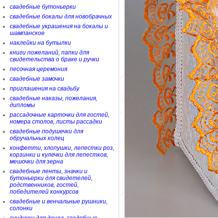
свадебные бутоньерки
свадебные бокалы для новобрачных
свадебные украшения на бокалы и
шампанское
наклейки на бутылки
книги пожеланий, папки для
свидетельства о браке и ручки
песочная церемония
свадебные замочки
приглашения на свадьбу
свадебные наказы, пожелания,
дипломы
рассадочные карточки для гостей,
номера столов, листы рассадки
свадебные подушечки для
обручальных колец
конфетти, хлопушки, лепестки роз,
корзинки и кулечки для лепестков,
мешочки для зерна
свадебные ленты, значки и
бутоньерки для свидетелей,
родственников, гостей,
победителей конкурсов
свадебные и венчальные рушники,
солонки