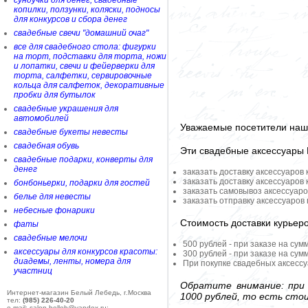
сундучки для денег, свадебные
копилки, ползунки, коляски, подносы
для конкурсов и сбора денег
свадебные свечи "домашний очаг"
все для свадебного стола: фигурки
на торт, подставки для торта, ножи
и лопатки, свечи и фейерверки для
торта, салфетки, сервировочные
кольца для салфеток, декоративные
пробки для бутылок
свадебные украшения для
автомобилей
Уважаемые посетители наше
свадебные букеты невесты
свадебная обувь
Эти свадебные аксессуары
свадебные подарки, конверты для
денег
заказать доставку аксессуаров
заказать доставку аксессуаров
бонбоньерки, подарки для гостей
заказать самовывоз аксессуаро
белье для невесты
заказать отправку аксессуаров
небесные фонарики
Стоимость доставки курьер
фаты
свадебные мелочи
500 рублей - при заказе на сум
аксессуары для конкурсов красоты:
300 рублей - при заказе на сум
диадемы, ленты, номера для
При покупке свадебных аксессу
участниц
Обратите внимание: при 
Интернет-магазин Белый Лебедь, г.Москва
1000 рублей, то есть сто
тел:
(985) 226-40-20
e-mail: salon-belleb@yandex.ru;