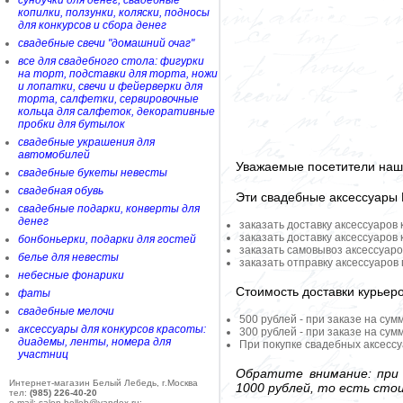
сундучки для денег, свадебные
копилки, ползунки, коляски, подносы
для конкурсов и сбора денег
свадебные свечи "домашний очаг"
все для свадебного стола: фигурки
на торт, подставки для торта, ножи
и лопатки, свечи и фейерверки для
торта, салфетки, сервировочные
кольца для салфеток, декоративные
пробки для бутылок
свадебные украшения для
автомобилей
Уважаемые посетители наше
свадебные букеты невесты
свадебная обувь
Эти свадебные аксессуары
свадебные подарки, конверты для
денег
заказать доставку аксессуаров
заказать доставку аксессуаров
бонбоньерки, подарки для гостей
заказать самовывоз аксессуаро
белье для невесты
заказать отправку аксессуаров
небесные фонарики
Стоимость доставки курьер
фаты
свадебные мелочи
500 рублей - при заказе на сум
аксессуары для конкурсов красоты:
300 рублей - при заказе на сум
диадемы, ленты, номера для
При покупке свадебных аксессу
участниц
Обратите внимание: при 
Интернет-магазин Белый Лебедь, г.Москва
1000 рублей, то есть сто
тел:
(985) 226-40-20
e-mail: salon-belleb@yandex.ru;