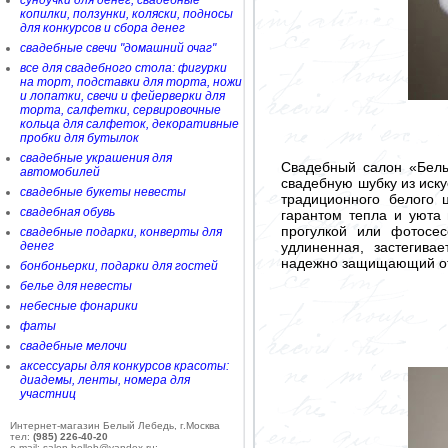
сундучки для денег, свадебные
копилки, ползунки, коляски, подносы
для конкурсов и сбора денег
свадебные свечи "домашний очаг"
все для свадебного стола: фигурки
на торт, подставки для торта, ножи
и лопатки, свечи и фейерверки для
торта, салфетки, сервировочные
кольца для салфеток, декоративные
пробки для бутылок
свадебные украшения для
Свадебный салон «Белы
автомобилей
свадебную шубку из иск
свадебные букеты невесты
традиционного белого 
свадебная обувь
гарантом тепла и уюта 
прогулкой или фотосес
свадебные подарки, конверты для
удлиненная, застегива
денег
надежно защищающий от
бонбоньерки, подарки для гостей
белье для невесты
небесные фонарики
фаты
свадебные мелочи
аксессуары для конкурсов красоты:
диадемы, ленты, номера для
участниц
Интернет-магазин Белый Лебедь, г.Москва
тел:
(985) 226-40-20
e-mail: salon-belleb@yandex.ru;