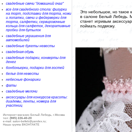
свадебные свечи "домашний очаг"
все для свадебного стола: фигурки
Это небольшое, но такое 
на торт, подставки для торта, ножи
в салоне Белый Лебедь. 
и лопатки, свечи и фейерверки для
станет игривым аксессуа
торта, салфетки, сервировочные
поймать подвязку.
кольца для салфеток, декоративные
пробки для бутылок
свадебные украшения для
автомобилей
свадебные букеты невесты
свадебная обувь
свадебные подарки, конверты для
денег
бонбоньерки, подарки для гостей
белье для невесты
небесные фонарики
фаты
свадебные мелочи
аксессуары для конкурсов красоты:
диадемы, ленты, номера для
участниц
Интернет-магазин Белый Лебедь, г.Москва
тел:
(985) 226-40-20
e-mail: salon-belleb@yandex.ru;
Наша группа ВКОНТАКТЕ