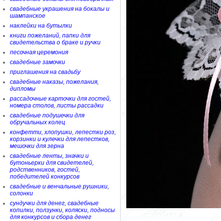
свадебные украшения на бокалы и
шампанское
наклейки на бутылки
книги пожеланий, папки для
свидетельства о браке и ручки
песочная церемония
свадебные замочки
приглашения на свадьбу
свадебные наказы, пожелания,
дипломы
рассадочные карточки для гостей,
номера столов, листы рассадки
свадебные подушечки для
обручальных колец
конфетти, хлопушки, лепестки роз,
корзинки и кулечки для лепестков,
мешочки для зерна
свадебные ленты, значки и
бутоньерки для свидетелей,
родственников, гостей,
победителей конкурсов
свадебные и венчальные рушники,
солонки
сундучки для денег, свадебные
копилки, ползунки, коляски, подносы
для конкурсов и сбора денег