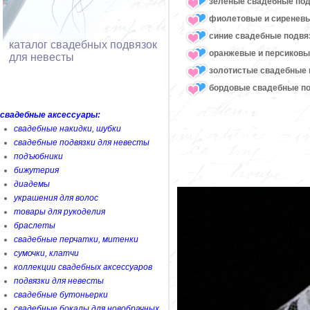
зеленые свадебные под
фиолетовые и сиреневы
синие свадебные подвя
каталог свадебных подвязок
оранжевые и персиковы
для невесты
золотистые свадебные 
бордовые свадебные по
свадебные аксессуары:
свадебные накидки, шубки
свадебные подвязки для невесты
подъюбники
бижутерия
диадемы
украшения для волос
товары для рукоделия
браслеты
свадебные перчатки, митенки
сумочки, клатчи
коллекции свадебных аксессуаров
подвязки для невесты
свадебные бутоньерки
свадебные бокалы для новобрачных