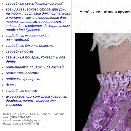
свадебные свечи "домашний очаг"
все для свадебного стола: фигурки
Необычная нежная кружев
на торт, подставки для торта, ножи
и лопатки, свечи и фейерверки для
торта, салфетки, сервировочные
кольца для салфеток, декоративные
пробки для бутылок
свадебные украшения для
автомобилей
свадебные букеты невесты
свадебная обувь
свадебные подарки, конверты для
денег
бонбоньерки, подарки для гостей
белье для невесты
небесные фонарики
фаты
свадебные мелочи
аксессуары для конкурсов красоты:
диадемы, ленты, номера для
участниц
Интернет-магазин Белый Лебедь, г.Москва
тел:
(985) 226-40-20
e-mail: salon-belleb@yandex.ru;
Наша группа ВКОНТАКТЕ