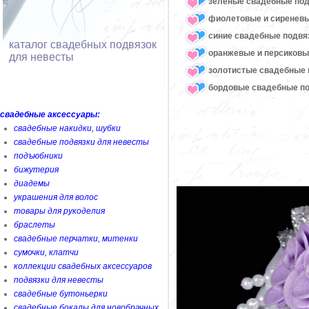
зеленые свадебные под
фиолетовые и сиреневы
синие свадебные подвя
каталог свадебных подвязок
оранжевые и персиковы
для невесты
золотистые свадебные 
бордовые свадебные по
свадебные аксессуары:
свадебные накидки, шубки
свадебные подвязки для невесты
подъюбники
бижутерия
диадемы
украшения для волос
товары для рукоделия
браслеты
свадебные перчатки, митенки
сумочки, клатчи
коллекции свадебных аксессуаров
подвязки для невесты
свадебные бутоньерки
свадебные бокалы для новобрачных