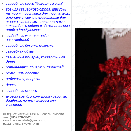
свадебные свечи "домашний очаг"
все для свадебного стола: фигурки
на торт, подставки для торта, ножи
и лопатки, свечи и фейерверки для
торта, салфетки, сервировочные
кольца для салфеток, декоративные
пробки для бутылок
свадебные украшения для
автомобилей
свадебные букеты невесты
свадебная обувь
свадебные подарки, конверты для
денег
бонбоньерки, подарки для гостей
белье для невесты
небесные фонарики
фаты
свадебные мелочи
аксессуары для конкурсов красоты:
диадемы, ленты, номера для
участниц
Интернет-магазин Белый Лебедь, г.Москва
тел:
(985) 226-40-20
e-mail: salon-belleb@yandex.ru;
Наша группа ВКОНТАКТЕ