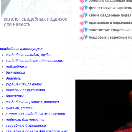
зеленые свадебные под
фиолетовые и сиреневы
синие свадебные подвя
каталог свадебных подвязок
оранжевые и персиковы
для невесты
золотистые свадебные 
бордовые свадебные по
свадебные аксессуары:
свадебные накидки, шубки
свадебные подвязки для невесты
подъюбники
бижутерия
диадемы
украшения для волос
товары для рукоделия
браслеты
свадебные перчатки, митенки
сумочки, клатчи
коллекции свадебных аксессуаров
подвязки для невесты
свадебные бутоньерки
свадебные бокалы для новобрачных