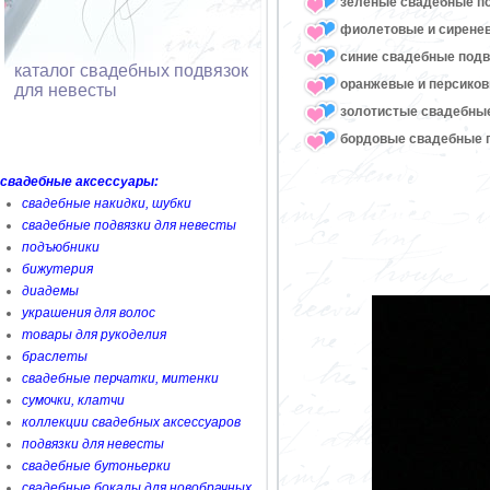
зеленые свадебные п
фиолетовые и сирене
синие свадебные подв
каталог свадебных подвязок
оранжевые и персико
для невесты
золотистые свадебны
бордовые свадебные 
свадебные аксессуары:
свадебные накидки, шубки
свадебные подвязки для невесты
подъюбники
бижутерия
диадемы
украшения для волос
товары для рукоделия
браслеты
свадебные перчатки, митенки
сумочки, клатчи
коллекции свадебных аксессуаров
подвязки для невесты
свадебные бутоньерки
свадебные бокалы для новобрачных