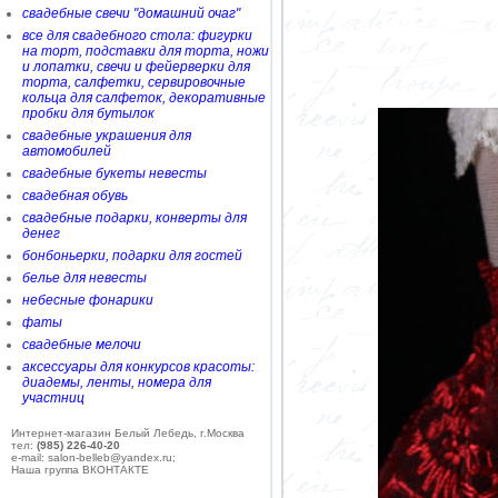
свадебные свечи "домашний очаг"
все для свадебного стола: фигурки
на торт, подставки для торта, ножи
и лопатки, свечи и фейерверки для
торта, салфетки, сервировочные
кольца для салфеток, декоративные
пробки для бутылок
свадебные украшения для
автомобилей
свадебные букеты невесты
свадебная обувь
свадебные подарки, конверты для
денег
бонбоньерки, подарки для гостей
белье для невесты
небесные фонарики
фаты
свадебные мелочи
аксессуары для конкурсов красоты:
диадемы, ленты, номера для
участниц
Интернет-магазин Белый Лебедь, г.Москва
тел:
(985) 226-40-20
e-mail: salon-belleb@yandex.ru;
Наша группа ВКОНТАКТЕ