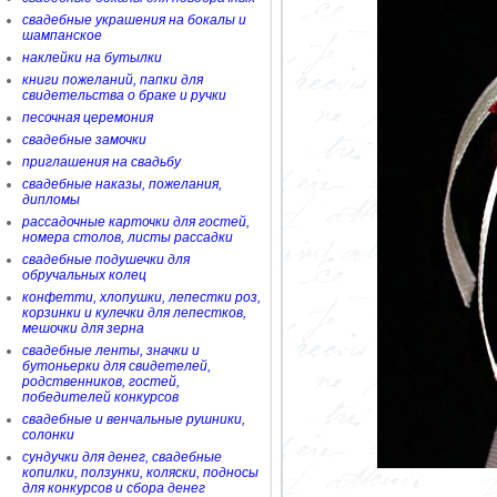
свадебные украшения на бокалы и
шампанское
наклейки на бутылки
книги пожеланий, папки для
свидетельства о браке и ручки
песочная церемония
свадебные замочки
приглашения на свадьбу
свадебные наказы, пожелания,
дипломы
рассадочные карточки для гостей,
номера столов, листы рассадки
свадебные подушечки для
обручальных колец
конфетти, хлопушки, лепестки роз,
корзинки и кулечки для лепестков,
мешочки для зерна
свадебные ленты, значки и
бутоньерки для свидетелей,
родственников, гостей,
победителей конкурсов
свадебные и венчальные рушники,
солонки
сундучки для денег, свадебные
копилки, ползунки, коляски, подносы
для конкурсов и сбора денег