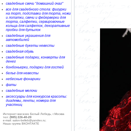
свадебные свечи "домашний очаг"
все для свадебного стола: фигурки
на торт, подставки для торта, ножи
и лопатки, свечи и фейерверки для
торта, салфетки, сервировочные
кольца для салфеток, декоративные
пробки для бутылок
свадебные украшения для
автомобилей
свадебные букеты невесты
свадебная обувь
свадебные подарки, конверты для
денег
бонбоньерки, подарки для гостей
белье для невесты
небесные фонарики
фаты
свадебные мелочи
аксессуары для конкурсов красоты:
диадемы, ленты, номера для
участниц
Интернет-магазин Белый Лебедь, г.Москва
тел:
(985) 226-40-20
e-mail: salon-belleb@yandex.ru;
Наша группа ВКОНТАКТЕ