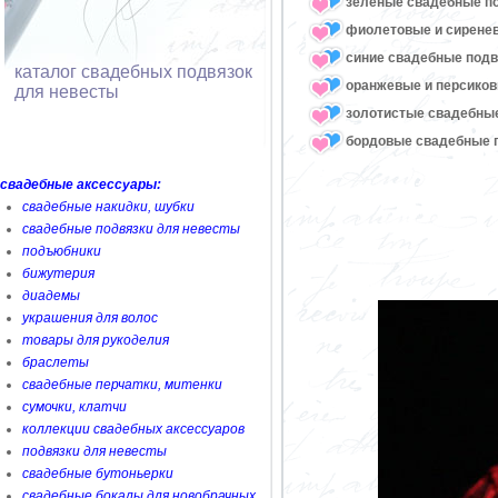
зеленые свадебные п
фиолетовые и сирене
синие свадебные подв
каталог свадебных подвязок
оранжевые и персико
для невесты
золотистые свадебны
бордовые свадебные 
свадебные аксессуары:
свадебные накидки, шубки
свадебные подвязки для невесты
подъюбники
бижутерия
диадемы
украшения для волос
товары для рукоделия
браслеты
свадебные перчатки, митенки
сумочки, клатчи
коллекции свадебных аксессуаров
подвязки для невесты
свадебные бутоньерки
свадебные бокалы для новобрачных