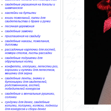
свадебные украшения на бокалы и
шампанское
наклейки на бутылки
книги пожеланий, папки для
свидетельства о браке и ручки
песочная церемония
свадебные замочки
приглашения на свадьбу
свадебные наказы, пожелания,
дипломы
рассадочные карточки для гостей,
номера столов, листы рассадки
свадебные подушечки для
обручальных колец
конфетти, хлопушки, лепестки роз,
корзинки и кулечки для лепестков,
мешочки для зерна
свадебные ленты, значки и
бутоньерки для свидетелей,
родственников, гостей,
победителей конкурсов
свадебные и венчальные рушники,
солонки
сундучки для денег, свадебные
копилки, ползунки, коляски, подносы
для конкурсов и сбора денег