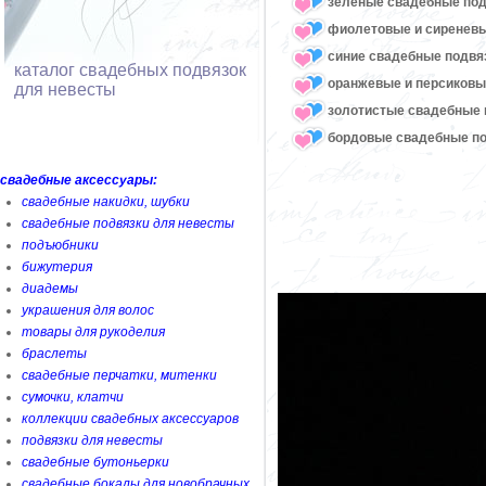
зеленые свадебные под
фиолетовые и сиреневы
синие свадебные подвя
каталог свадебных подвязок
оранжевые и персиковы
для невесты
золотистые свадебные 
бордовые свадебные по
свадебные аксессуары:
свадебные накидки, шубки
свадебные подвязки для невесты
подъюбники
бижутерия
диадемы
украшения для волос
товары для рукоделия
браслеты
свадебные перчатки, митенки
сумочки, клатчи
коллекции свадебных аксессуаров
подвязки для невесты
свадебные бутоньерки
свадебные бокалы для новобрачных