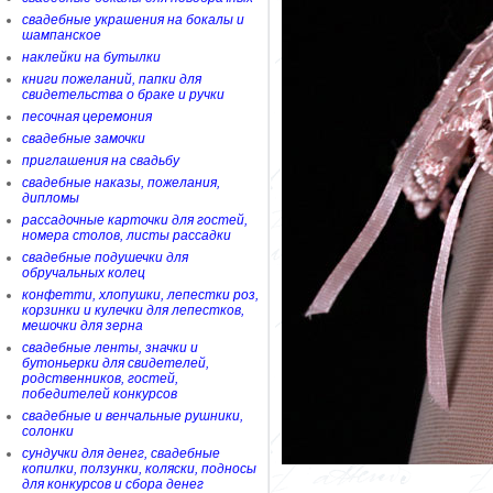
свадебные украшения на бокалы и
шампанское
наклейки на бутылки
книги пожеланий, папки для
свидетельства о браке и ручки
песочная церемония
свадебные замочки
приглашения на свадьбу
свадебные наказы, пожелания,
дипломы
рассадочные карточки для гостей,
номера столов, листы рассадки
свадебные подушечки для
обручальных колец
конфетти, хлопушки, лепестки роз,
корзинки и кулечки для лепестков,
мешочки для зерна
свадебные ленты, значки и
бутоньерки для свидетелей,
родственников, гостей,
победителей конкурсов
свадебные и венчальные рушники,
солонки
сундучки для денег, свадебные
копилки, ползунки, коляски, подносы
для конкурсов и сбора денег