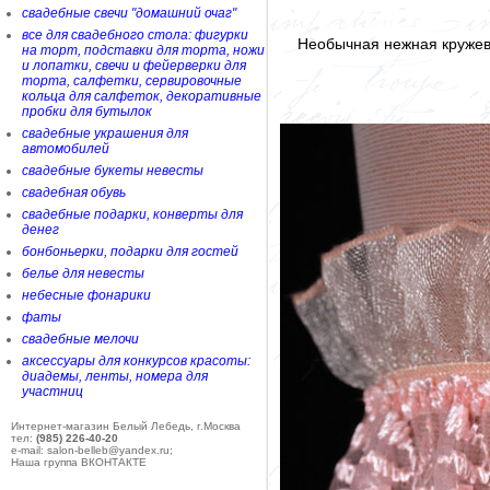
свадебные свечи "домашний очаг"
все для свадебного стола: фигурки
Необычная нежная кружев
на торт, подставки для торта, ножи
и лопатки, свечи и фейерверки для
торта, салфетки, сервировочные
кольца для салфеток, декоративные
пробки для бутылок
свадебные украшения для
автомобилей
свадебные букеты невесты
свадебная обувь
свадебные подарки, конверты для
денег
бонбоньерки, подарки для гостей
белье для невесты
небесные фонарики
фаты
свадебные мелочи
аксессуары для конкурсов красоты:
диадемы, ленты, номера для
участниц
Интернет-магазин Белый Лебедь, г.Москва
тел:
(985) 226-40-20
e-mail: salon-belleb@yandex.ru;
Наша группа ВКОНТАКТЕ