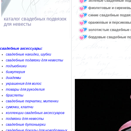
зеленые свадебные под
фиолетовые и сиреневы
синие свадебные подвя
каталог свадебных подвязок
оранжевые и персиковы
для невесты
золотистые свадебные 
бордовые свадебные по
свадебные аксессуары:
свадебные накидки, шубки
свадебные подвязки для невесты
подъюбники
бижутерия
диадемы
украшения для волос
товары для рукоделия
браслеты
свадебные перчатки, митенки
сумочки, клатчи
коллекции свадебных аксессуаров
подвязки для невесты
свадебные бутоньерки
свадебные бокалы для новобрачных