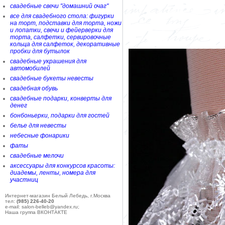
свадебные свечи "домашний очаг"
все для свадебного стола: фигурки
на торт, подставки для торта, ножи
и лопатки, свечи и фейерверки для
торта, салфетки, сервировочные
кольца для салфеток, декоративные
пробки для бутылок
свадебные украшения для
автомобилей
свадебные букеты невесты
свадебная обувь
свадебные подарки, конверты для
денег
бонбоньерки, подарки для гостей
белье для невесты
небесные фонарики
фаты
свадебные мелочи
аксессуары для конкурсов красоты:
диадемы, ленты, номера для
участниц
Интернет-магазин Белый Лебедь, г.Москва
тел:
(985) 226-40-20
e-mail: salon-belleb@yandex.ru;
Наша группа ВКОНТАКТЕ