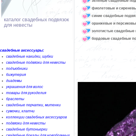
зеленые свадебные под
фиолетовые и сиреневы
синие свадебные подвя
каталог свадебных подвязок
оранжевые и персиковы
для невесты
золотистые свадебные 
бордовые свадебные по
свадебные аксессуары:
свадебные накидки, шубки
свадебные подвязки для невесты
подъюбники
бижутерия
диадемы
украшения для волос
товары для рукоделия
браслеты
свадебные перчатки, митенки
сумочки, клатчи
коллекции свадебных аксессуаров
подвязки для невесты
свадебные бутоньерки
свадебные бокалы для новобрачных