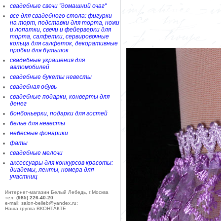
свадебные свечи "домашний очаг"
все для свадебного стола: фигурки
на торт, подставки для торта, ножи
и лопатки, свечи и фейерверки для
торта, салфетки, сервировочные
кольца для салфеток, декоративные
пробки для бутылок
свадебные украшения для
автомобилей
свадебные букеты невесты
свадебная обувь
свадебные подарки, конверты для
денег
бонбоньерки, подарки для гостей
белье для невесты
небесные фонарики
фаты
свадебные мелочи
аксессуары для конкурсов красоты:
диадемы, ленты, номера для
участниц
Интернет-магазин Белый Лебедь, г.Москва
тел:
(985) 226-40-20
e-mail: salon-belleb@yandex.ru;
Наша группа ВКОНТАКТЕ