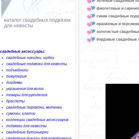
зеленые свадебные п
фиолетовые и сирене
синие свадебные подв
каталог свадебных подвязок
оранжевые и персико
для невесты
золотистые свадебны
бордовые свадебные 
свадебные аксессуары:
свадебные накидки, шубки
свадебные подвязки для невесты
подъюбники
бижутерия
диадемы
украшения для волос
товары для рукоделия
браслеты
свадебные перчатки, митенки
сумочки, клатчи
коллекции свадебных аксессуаров
подвязки для невесты
свадебные бутоньерки
свадебные бокалы для новобрачных