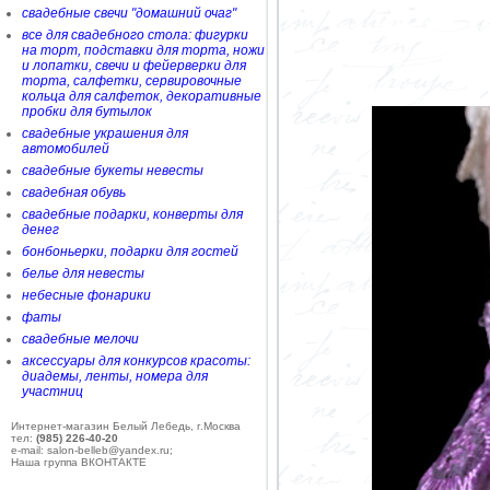
свадебные свечи "домашний очаг"
все для свадебного стола: фигурки
на торт, подставки для торта, ножи
и лопатки, свечи и фейерверки для
торта, салфетки, сервировочные
кольца для салфеток, декоративные
пробки для бутылок
свадебные украшения для
автомобилей
свадебные букеты невесты
свадебная обувь
свадебные подарки, конверты для
денег
бонбоньерки, подарки для гостей
белье для невесты
небесные фонарики
фаты
свадебные мелочи
аксессуары для конкурсов красоты:
диадемы, ленты, номера для
участниц
Интернет-магазин Белый Лебедь, г.Москва
тел:
(985) 226-40-20
e-mail: salon-belleb@yandex.ru;
Наша группа ВКОНТАКТЕ