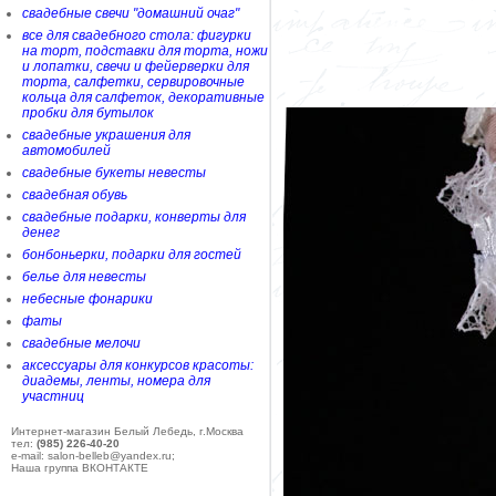
свадебные свечи "домашний очаг"
все для свадебного стола: фигурки
на торт, подставки для торта, ножи
и лопатки, свечи и фейерверки для
торта, салфетки, сервировочные
кольца для салфеток, декоративные
пробки для бутылок
свадебные украшения для
автомобилей
свадебные букеты невесты
свадебная обувь
свадебные подарки, конверты для
денег
бонбоньерки, подарки для гостей
белье для невесты
небесные фонарики
фаты
свадебные мелочи
аксессуары для конкурсов красоты:
диадемы, ленты, номера для
участниц
Интернет-магазин Белый Лебедь, г.Москва
тел:
(985) 226-40-20
e-mail: salon-belleb@yandex.ru;
Наша группа ВКОНТАКТЕ