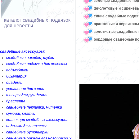
зеленые свадебные под
фиолетовые и сиреневы
синие свадебные подвя
каталог свадебных подвязок
оранжевые и персиковы
для невесты
золотистые свадебные 
бордовые свадебные по
свадебные аксессуары:
свадебные накидки, шубки
свадебные подвязки для невесты
подъюбники
бижутерия
диадемы
украшения для волос
товары для рукоделия
браслеты
свадебные перчатки, митенки
сумочки, клатчи
коллекции свадебных аксессуаров
подвязки для невесты
свадебные бутоньерки
свадебные бокалы для новобрачных