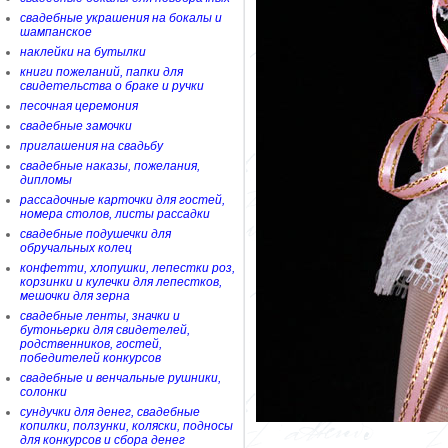
свадебные украшения на бокалы и
шампанское
наклейки на бутылки
книги пожеланий, папки для
свидетельства о браке и ручки
песочная церемония
свадебные замочки
приглашения на свадьбу
свадебные наказы, пожелания,
дипломы
рассадочные карточки для гостей,
номера столов, листы рассадки
свадебные подушечки для
обручальных колец
конфетти, хлопушки, лепестки роз,
корзинки и кулечки для лепестков,
мешочки для зерна
свадебные ленты, значки и
бутоньерки для свидетелей,
родственников, гостей,
победителей конкурсов
свадебные и венчальные рушники,
солонки
сундучки для денег, свадебные
копилки, ползунки, коляски, подносы
для конкурсов и сбора денег