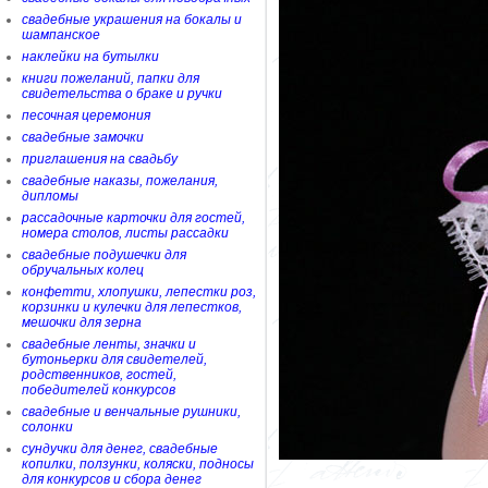
свадебные украшения на бокалы и
шампанское
наклейки на бутылки
книги пожеланий, папки для
свидетельства о браке и ручки
песочная церемония
свадебные замочки
приглашения на свадьбу
свадебные наказы, пожелания,
дипломы
рассадочные карточки для гостей,
номера столов, листы рассадки
свадебные подушечки для
обручальных колец
конфетти, хлопушки, лепестки роз,
корзинки и кулечки для лепестков,
мешочки для зерна
свадебные ленты, значки и
бутоньерки для свидетелей,
родственников, гостей,
победителей конкурсов
свадебные и венчальные рушники,
солонки
сундучки для денег, свадебные
копилки, ползунки, коляски, подносы
для конкурсов и сбора денег