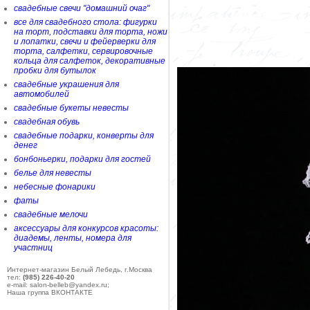
свадебные свечи "домашний очаг"
все для свадебного стола: фигурки
на торт, подставки для торта, ножи
и лопатки, свечи и фейерверки для
торта, салфетки, сервировочные
кольца для салфеток, декоративные
пробки для бутылок
свадебные украшения для
автомобилей
свадебные букеты невесты
свадебная обувь
свадебные подарки, конверты для
денег
бонбоньерки, подарки для гостей
белье для невесты
небесные фонарики
фаты
свадебные мелочи
аксессуары для конкурсов красоты:
диадемы, ленты, номера для
участниц
Интернет-магазин Белый Лебедь, г.Москва
тел:
(985) 226-40-20
e-mail: salon-belleb@yandex.ru;
Наша группа ВКОНТАКТЕ