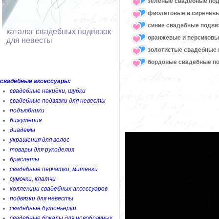
зеленые свадебные под
фиолетовые и сиреневы
синие свадебные подвя
каталог свадебных подвязок
оранжевые и персиковы
для невесты
золотистые свадебные 
бордовые свадебные по
свадебные аксессуары:
свадебные накидки, шубки
свадебные подвязки для невесты
подъюбники
бижутерия
диадемы
украшения для волос
товары для рукоделия
браслеты
свадебные перчатки, митенки
сумочки, клатчи
коллекции свадебных аксессуаров
подвязки для невесты
свадебные бутоньерки
свадебные бокалы для новобрачных