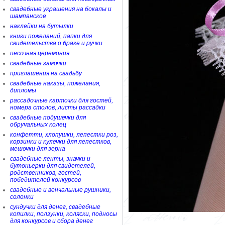
свадебные украшения на бокалы и
шампанское
наклейки на бутылки
книги пожеланий, папки для
свидетельства о браке и ручки
песочная церемония
свадебные замочки
приглашения на свадьбу
свадебные наказы, пожелания,
дипломы
рассадочные карточки для гостей,
номера столов, листы рассадки
свадебные подушечки для
обручальных колец
конфетти, хлопушки, лепестки роз,
корзинки и кулечки для лепестков,
мешочки для зерна
свадебные ленты, значки и
бутоньерки для свидетелей,
родственников, гостей,
победителей конкурсов
свадебные и венчальные рушники,
солонки
сундучки для денег, свадебные
копилки, ползунки, коляски, подносы
для конкурсов и сбора денег