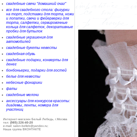
свадебные свечи "домашний очаг"
все для свадебного стола: фигурки
на торт, подставки для торта, ножи
и лопатки, свечи и фейерверки для
торта, салфетки, сервировочные
кольца для салфеток, декоративные
пробки для бутылок
свадебные украшения для
автомобилей
свадебные букеты невесты
свадебная обувь
свадебные подарки, конверты для
денег
бонбоньерки, подарки для гостей
белье для невесты
небесные фонарики
фаты
свадебные мелочи
аксессуары для конкурсов красоты:
диадемы, ленты, номера для
участниц
Интернет-магазин Белый Лебедь, г.Москва
тел:
(985) 226-40-20
e-mail: salon-belleb@yandex.ru;
Наша группа ВКОНТАКТЕ