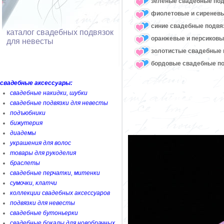
зеленые свадебные под
фиолетовые и сиреневы
синие свадебные подвя
каталог свадебных подвязок
оранжевые и персиковы
для невесты
золотистые свадебные 
бордовые свадебные по
свадебные аксессуары:
свадебные накидки, шубки
свадебные подвязки для невесты
подъюбники
бижутерия
диадемы
украшения для волос
товары для рукоделия
браслеты
свадебные перчатки, митенки
сумочки, клатчи
коллекции свадебных аксессуаров
подвязки для невесты
свадебные бутоньерки
свадебные бокалы для новобрачных