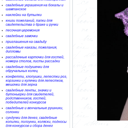
свадебные украшения на бокалы и
шампанское
наклейки на бутылки
книги пожеланий, папки для
свидетельства о браке и ручки
песочная церемония
свадебные замочки
приглашения на свадьбу
свадебные наказы, пожелания,
дипломы
рассадочные карточки для гостей,
номера столов, листы рассадки
свадебные подушечки для
обручальных колец
конфетти, хлопушки, лепестки роз,
корзинки и кулечки для лепестков,
мешочки для зерна
свадебные ленты, значки и
бутоньерки для свидетелей,
родственников, гостей,
победителей конкурсов
свадебные и венчальные рушники,
солонки
сундучки для денег, свадебные
копилки, ползунки, коляски, подносы
для конкурсов и сбора денег