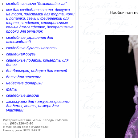
свадебные свечи "домашний очаг"
все для свадебного стола: фигурки
Необычная не
на торт, подставки для торта, ножи
и лопатки, свечи и фейерверки для
торта, салфетки, сервировочные
кольца для салфеток, декоративные
пробки для бутылок
свадебные украшения для
автомобилей
свадебные букеты невесты
свадебная обувь
свадебные подарки, конверты для
денег
бонбоньерки, подарки для гостей
белье для невесты
небесные фонарики
фаты
свадебные мелочи
аксессуары для конкурсов красоты:
диадемы, ленты, номера для
участниц
Интернет-магазин Белый Лебедь, г.Москва
тел:
(985) 226-40-20
e-mail: salon-belleb@yandex.ru;
Наша группа ВКОНТАКТЕ