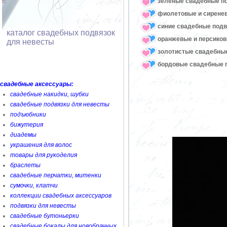
зеленые свадебные п
фиолетовые и сирене
синие свадебные подв
каталог свадебных подвязок
оранжевые и персико
для невесты
золотистые свадебны
бордовые свадебные 
свадебные аксессуары:
свадебные накидки, шубки
свадебные подвязки для невесты
подъюбники
бижутерия
диадемы
украшения для волос
товары для рукоделия
браслеты
свадебные перчатки, митенки
сумочки, клатчи
коллекции свадебных аксессуаров
подвязки для невесты
свадебные бутоньерки
свадебные бокалы для новобрачных