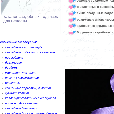
зеленые свадебные под
фиолетовые и сиреневы
синие свадебные подвя
каталог свадебных подвязок
оранжевые и персиковы
для невесты
золотистые свадебные 
бордовые свадебные по
свадебные аксессуары:
свадебные накидки, шубки
свадебные подвязки для невесты
подъюбники
бижутерия
диадемы
украшения для волос
товары для рукоделия
браслеты
свадебные перчатки, митенки
сумочки, клатчи
коллекции свадебных аксессуаров
подвязки для невесты
свадебные бутоньерки
свадебные бокалы для новобрачных