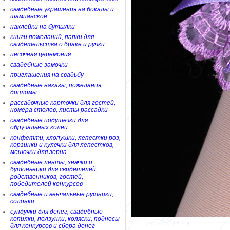
свадебные украшения на бокалы и
шампанское
наклейки на бутылки
книги пожеланий, папки для
свидетельства о браке и ручки
песочная церемония
свадебные замочки
приглашения на свадьбу
свадебные наказы, пожелания,
дипломы
рассадочные карточки для гостей,
номера столов, листы рассадки
свадебные подушечки для
обручальных колец
конфетти, хлопушки, лепестки роз,
корзинки и кулечки для лепестков,
мешочки для зерна
свадебные ленты, значки и
бутоньерки для свидетелей,
родственников, гостей,
победителей конкурсов
свадебные и венчальные рушники,
солонки
сундучки для денег, свадебные
копилки, ползунки, коляски, подносы
для конкурсов и сбора денег