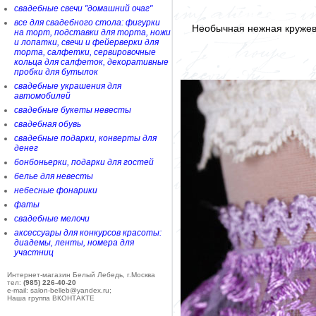
свадебные свечи "домашний очаг"
все для свадебного стола: фигурки
Необычная нежная кружев
на торт, подставки для торта, ножи
и лопатки, свечи и фейерверки для
торта, салфетки, сервировочные
кольца для салфеток, декоративные
пробки для бутылок
свадебные украшения для
автомобилей
свадебные букеты невесты
свадебная обувь
свадебные подарки, конверты для
денег
бонбоньерки, подарки для гостей
белье для невесты
небесные фонарики
фаты
свадебные мелочи
аксессуары для конкурсов красоты:
диадемы, ленты, номера для
участниц
Интернет-магазин Белый Лебедь, г.Москва
тел:
(985) 226-40-20
e-mail: salon-belleb@yandex.ru;
Наша группа ВКОНТАКТЕ