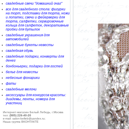
свадебные свечи "домашний очаг"
все для свадебного стола: фигурки
на торт, подставки для торта, ножи
и лопатки, свечи и фейерверки для
торта, салфетки, сервировочные
кольца для салфеток, декоративные
пробки для бутылок
свадебные украшения для
автомобилей
свадебные букеты невесты
свадебная обувь
свадебные подарки, конверты для
денег
бонбоньерки, подарки для гостей
белье для невесты
небесные фонарики
фаты
свадебные мелочи
аксессуары для конкурсов красоты:
диадемы, ленты, номера для
участниц
Интернет-магазин Белый Лебедь, г.Москва
тел:
(985) 226-40-20
e-mail: salon-belleb@yandex.ru;
Наша группа ВКОНТАКТЕ