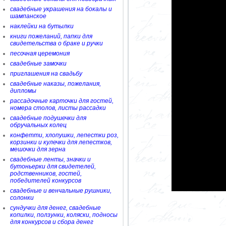
свадебные украшения на бокалы и
шампанское
наклейки на бутылки
книги пожеланий, папки для
свидетельства о браке и ручки
песочная церемония
свадебные замочки
приглашения на свадьбу
свадебные наказы, пожелания,
дипломы
рассадочные карточки для гостей,
номера столов, листы рассадки
свадебные подушечки для
обручальных колец
конфетти, хлопушки, лепестки роз,
корзинки и кулечки для лепестков,
мешочки для зерна
свадебные ленты, значки и
бутоньерки для свидетелей,
родственников, гостей,
победителей конкурсов
свадебные и венчальные рушники,
солонки
сундучки для денег, свадебные
копилки, ползунки, коляски, подносы
для конкурсов и сбора денег