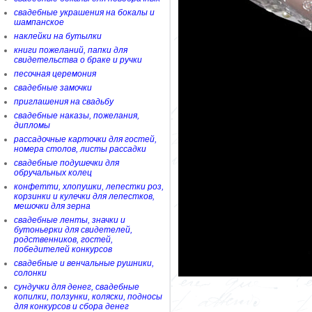
свадебные украшения на бокалы и
шампанское
наклейки на бутылки
книги пожеланий, папки для
свидетельства о браке и ручки
песочная церемония
свадебные замочки
приглашения на свадьбу
свадебные наказы, пожелания,
дипломы
рассадочные карточки для гостей,
номера столов, листы рассадки
свадебные подушечки для
обручальных колец
конфетти, хлопушки, лепестки роз,
корзинки и кулечки для лепестков,
мешочки для зерна
свадебные ленты, значки и
бутоньерки для свидетелей,
родственников, гостей,
победителей конкурсов
свадебные и венчальные рушники,
солонки
сундучки для денег, свадебные
копилки, ползунки, коляски, подносы
для конкурсов и сбора денег