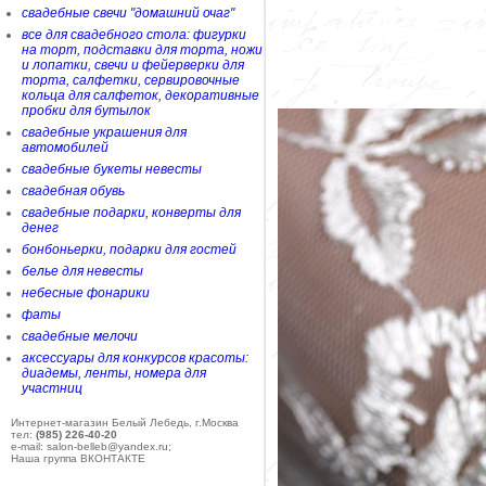
свадебные свечи "домашний очаг"
все для свадебного стола: фигурки
на торт, подставки для торта, ножи
и лопатки, свечи и фейерверки для
торта, салфетки, сервировочные
кольца для салфеток, декоративные
пробки для бутылок
свадебные украшения для
автомобилей
свадебные букеты невесты
свадебная обувь
свадебные подарки, конверты для
денег
бонбоньерки, подарки для гостей
белье для невесты
небесные фонарики
фаты
свадебные мелочи
аксессуары для конкурсов красоты:
диадемы, ленты, номера для
участниц
Интернет-магазин Белый Лебедь, г.Москва
тел:
(985) 226-40-20
e-mail: salon-belleb@yandex.ru;
Наша группа ВКОНТАКТЕ