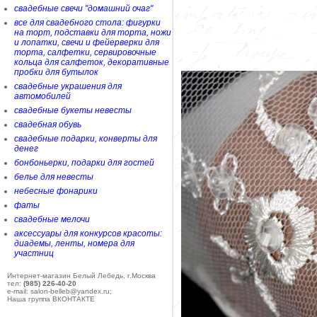
свадебные свечи "домашний очаг"
все для свадебного стола: фигурки
на торт, подставки для торта, ножи
и лопатки, свечи и фейерверки для
торта, салфетки, сервировочные
кольца для салфеток, декоративные
пробки для бутылок
свадебные украшения для
автомобилей
свадебные букеты невесты
свадебная обувь
свадебные подарки, конверты для
денег
бонбоньерки, подарки для гостей
белье для невесты
небесные фонарики
фаты
свадебные мелочи
аксессуары для конкурсов красоты:
диадемы, ленты, номера для
участниц
Интернет-магазин Белый Лебедь, г.Москва
тел:
(985) 226-40-20
e-mail: salon-belleb@yandex.ru;
Наша группа ВКОНТАКТЕ