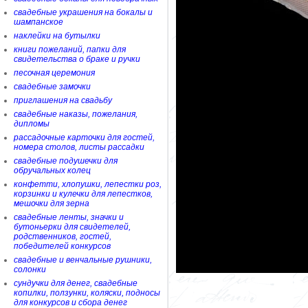
свадебные украшения на бокалы и
шампанское
наклейки на бутылки
книги пожеланий, папки для
свидетельства о браке и ручки
песочная церемония
свадебные замочки
приглашения на свадьбу
свадебные наказы, пожелания,
дипломы
рассадочные карточки для гостей,
номера столов, листы рассадки
свадебные подушечки для
обручальных колец
конфетти, хлопушки, лепестки роз,
корзинки и кулечки для лепестков,
мешочки для зерна
свадебные ленты, значки и
бутоньерки для свидетелей,
родственников, гостей,
победителей конкурсов
свадебные и венчальные рушники,
солонки
сундучки для денег, свадебные
копилки, ползунки, коляски, подносы
для конкурсов и сбора денег