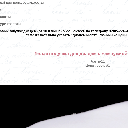
ры) для конкурса красоты
м
расоты
курс красоты
овых закупок диадем (от 10 и выше) обращайтесь по телефону 8-985-226-40
теме желательно указать "диадемы опт". Розничные цены 
белая подушка для диадем с жемчужной
Арт. п-11
Цена : 600 руб.