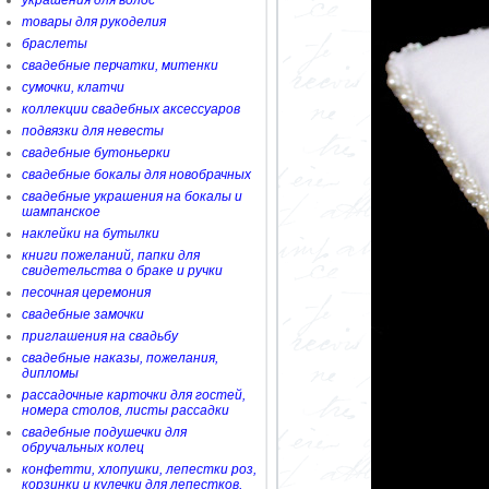
украшения для волос
товары для рукоделия
браслеты
свадебные перчатки, митенки
сумочки, клатчи
коллекции свадебных аксессуаров
подвязки для невесты
свадебные бутоньерки
свадебные бокалы для новобрачных
свадебные украшения на бокалы и
шампанское
наклейки на бутылки
книги пожеланий, папки для
свидетельства о браке и ручки
песочная церемония
свадебные замочки
приглашения на свадьбу
свадебные наказы, пожелания,
дипломы
рассадочные карточки для гостей,
номера столов, листы рассадки
свадебные подушечки для
обручальных колец
конфетти, хлопушки, лепестки роз,
корзинки и кулечки для лепестков,