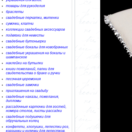
украшения для волос
товары для рукоделия
браслеты
свадебные перчатки, митенки
сумочки, клатчи
коллекции свадебных аксессуаров
подвязки для невесты
свадебные бутоньерки
свадебные бокалы для новобрачных
свадебные украшения на бокалы и
шампанское
наклейки на бутылки
книги пожеланий, папки для
свидетельства о браке и ручки
песочная церемония
свадебные замочки
приглашения на свадьбу
свадебные наказы, пожелания,
дипломы
рассадочные карточки для гостей,
номера столов, листы рассадки
свадебные подушечки для
обручальных колец
конфетти, хлопушки, лепестки роз,
корзинки и кулечки для лепестков,