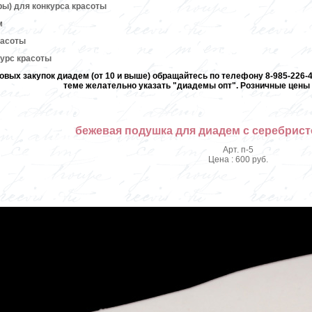
ры) для конкурса красоты
м
расоты
курс красоты
овых закупок диадем (от 10 и выше) обращайтесь по телефону 8-985-226-40
теме желательно указать "диадемы опт". Розничные цены 
бежевая подушка для диадем с серебрис
Арт. п-5
Цена : 600 руб.