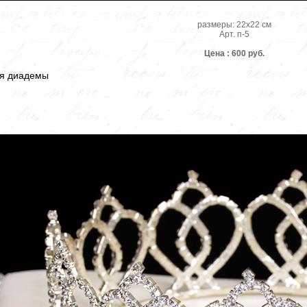
размеры: 22х22 см
Арт. п-5
Цена : 600 руб.
ля диадемы