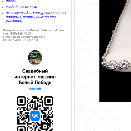
фаты
свадебные мелочи
аксессуары для конкурсов красоты:
диадемы, ленты, номера для
участниц
Интернет-магазин Белый Лебедь, г.Москва
тел:
(985) 226-40-20
e-mail: salon-belleb@yandex.ru;
Наша группа ВКОНТАКТЕ