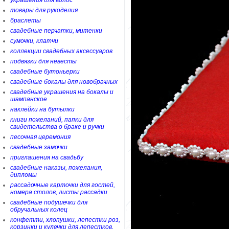
украшения для волос
товары для рукоделия
браслеты
свадебные перчатки, митенки
сумочки, клатчи
коллекции свадебных аксессуаров
подвязки для невесты
свадебные бутоньерки
свадебные бокалы для новобрачных
свадебные украшения на бокалы и
шампанское
наклейки на бутылки
книги пожеланий, папки для
свидетельства о браке и ручки
песочная церемония
свадебные замочки
приглашения на свадьбу
свадебные наказы, пожелания,
дипломы
рассадочные карточки для гостей,
номера столов, листы рассадки
свадебные подушечки для
обручальных колец
конфетти, хлопушки, лепестки роз,
корзинки и кулечки для лепестков,