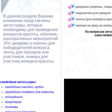
диадемы (короны, тиары
подушечки для диадем
В данном разделе Вашему
ленты для конкурса кр
вниманию представлены
аксессуары, которые
номера на руку на конк
необходимы для проведения
По вопросам опто
конкурсов красоты, юбилеев,
salon-bell
корпоративных мероприятий.
Это: диадемы и короны для
победедителей конкурса,
ленты для призеров или
участников, номера для
участниц конкурса красоты.
свадебные аксессуары:
свадебные накидки, шубки
свадебные подвязки для невесты
подъюбники
бижутерия
диадемы