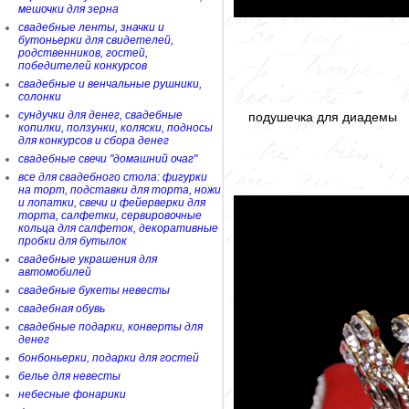
мешочки для зерна
свадебные ленты, значки и
бутоньерки для свидетелей,
родственников, гостей,
победителей конкурсов
свадебные и венчальные рушники,
солонки
сундучки для денег, свадебные
подушечка для диадемы
копилки, ползунки, коляски, подносы
для конкурсов и сбора денег
свадебные свечи "домашний очаг"
все для свадебного стола: фигурки
на торт, подставки для торта, ножи
и лопатки, свечи и фейерверки для
торта, салфетки, сервировочные
кольца для салфеток, декоративные
пробки для бутылок
свадебные украшения для
автомобилей
свадебные букеты невесты
свадебная обувь
свадебные подарки, конверты для
денег
бонбоньерки, подарки для гостей
белье для невесты
небесные фонарики