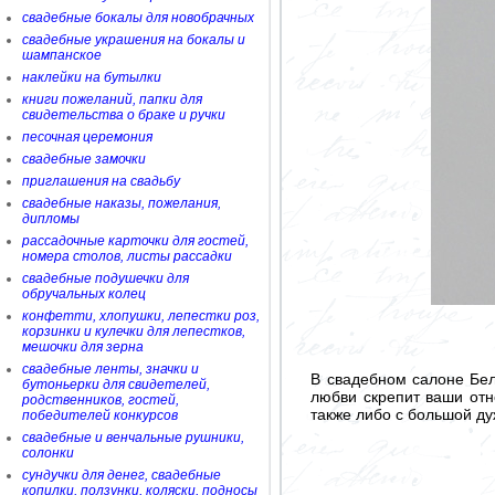
свадебные бокалы для новобрачных
свадебные украшения на бокалы и
шампанское
наклейки на бутылки
книги пожеланий, папки для
свидетельства о браке и ручки
песочная церемония
свадебные замочки
приглашения на свадьбу
свадебные наказы, пожелания,
дипломы
рассадочные карточки для гостей,
номера столов, листы рассадки
свадебные подушечки для
обручальных колец
конфетти, хлопушки, лепестки роз,
корзинки и кулечки для лепестков,
мешочки для зерна
свадебные ленты, значки и
В свадебном салоне Бе
бутоньерки для свидетелей,
любви скрепит ваши отн
родственников, гостей,
также либо с большой ду
победителей конкурсов
свадебные и венчальные рушники,
солонки
сундучки для денег, свадебные
копилки, ползунки, коляски, подносы