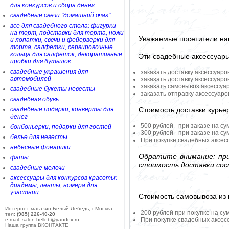
для конкурсов и сбора денег
свадебные свечи "домашний очаг"
все для свадебного стола: фигурки
на торт, подставки для торта, ножи
Уважаемые посетители на
и лопатки, свечи и фейерверки для
торта, салфетки, сервировочные
кольца для салфеток, декоративные
Эти свадебные аксессуар
пробки для бутылок
свадебные украшения для
заказать доставку аксессуаро
автомобилей
заказать доставку аксессуаро
заказать самовывоз аксессуа
свадебные букеты невесты
заказать отправку аксессуар
свадебная обувь
Стоимость доставки курье
свадебные подарки, конверты для
денег
500 рублей - при заказе на су
бонбоньерки, подарки для гостей
300 рублей - при заказе на су
белье для невесты
При покупке свадебных аксесс
небесные фонарики
Обратите внимание: при
фаты
стоимость доставки сос
свадебные мелочи
аксессуары для конкурсов красоты:
диадемы, ленты, номера для
участниц
Стоимость самовывоза из 
Интернет-магазин Белый Лебедь, г.Москва
200 рублей при покупке на су
тел:
(985) 226-40-20
При покупке свадебных аксесс
e-mail: salon-belleb@yandex.ru;
Наша группа ВКОНТАКТЕ