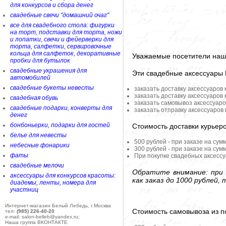
для конкурсов и сбора денег
свадебные свечи "домашний очаг"
все для свадебного стола: фигурки
на торт, подставки для торта, ножи
и лопатки, свечи и фейерверки для
торта, салфетки, сервировочные
кольца для салфеток, декоративные
Уважаемые посетители наше
пробки для бутылок
свадебные украшения для
Эти свадебные аксессуары
автомобилей
свадебные букеты невесты
заказать доставку аксессуаров
заказать доставку аксессуаров
свадебная обувь
заказать самовывоз аксессуаро
свадебные подарки, конверты для
заказать отправку аксессуаров
денег
бонбоньерки, подарки для гостей
Стоимость доставки курьер
белье для невесты
500 рублей - при заказе на сум
небесные фонарики
300 рублей - при заказе на сум
фаты
При покупке свадебных аксессу
свадебные мелочи
Обратите внимание: при 
аксессуары для конкурсов красоты:
как заказ до 1000 рублей
диадемы, ленты, номера для
участниц
Интернет-магазин Белый Лебедь, г.Москва
Стоимость самовывоза из по
тел:
(985) 226-40-20
e-mail: salon-belleb@yandex.ru;
Наша группа ВКОНТАКТЕ