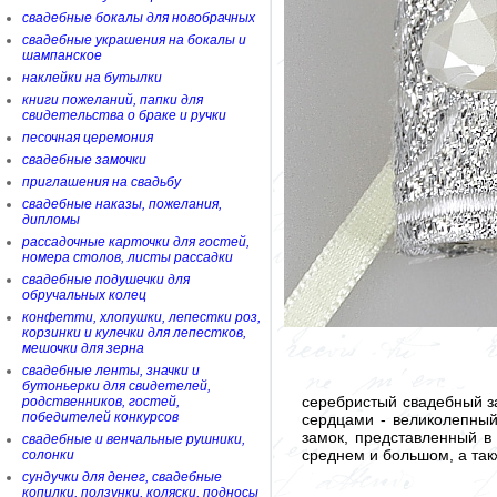
свадебные бокалы для новобрачных
свадебные украшения на бокалы и
шампанское
наклейки на бутылки
книги пожеланий, папки для
свидетельства о браке и ручки
песочная церемония
свадебные замочки
приглашения на свадьбу
свадебные наказы, пожелания,
дипломы
рассадочные карточки для гостей,
номера столов, листы рассадки
свадебные подушечки для
обручальных колец
конфетти, хлопушки, лепестки роз,
корзинки и кулечки для лепестков,
мешочки для зерна
свадебные ленты, значки и
бутоньерки для свидетелей,
серебристый свадебный з
родственников, гостей,
победителей конкурсов
сердцами - великолепны
замок, представленный в
свадебные и венчальные рушники,
среднем и большом, а так
солонки
сундучки для денег, свадебные
копилки, ползунки, коляски, подносы