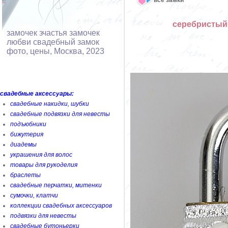
серебристый
замочек зчастья замочек
любви свадебный замок
фото, цены, Москва, 2023
свадебные аксессуары:
свадебные накидки, шубки
свадебные подвязки для невесты
подъюбники
бижутерия
диадемы
украшения для волос
товары для рукоделия
браслеты
свадебные перчатки, митенки
сумочки, клатчи
коллекции свадебных аксессуаров
подвязки для невесты
свадебные бутоньерки