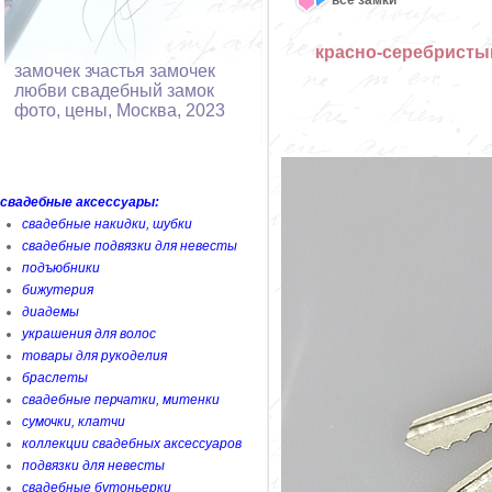
красно-серебристы
замочек зчастья замочек
любви свадебный замок
фото, цены, Москва, 2023
свадебные аксессуары:
свадебные накидки, шубки
свадебные подвязки для невесты
подъюбники
бижутерия
диадемы
украшения для волос
товары для рукоделия
браслеты
свадебные перчатки, митенки
сумочки, клатчи
коллекции свадебных аксессуаров
подвязки для невесты
свадебные бутоньерки