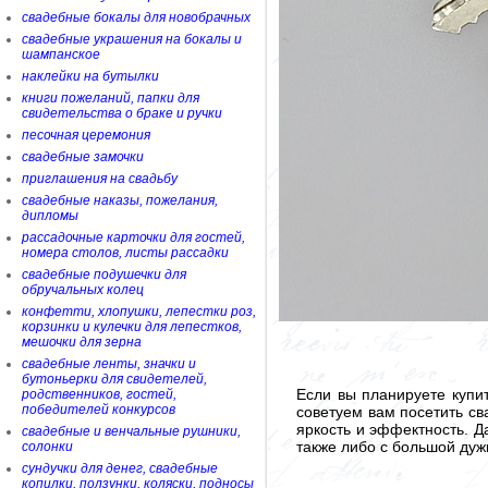
свадебные бокалы для новобрачных
свадебные украшения на бокалы и
шампанское
наклейки на бутылки
книги пожеланий, папки для
свидетельства о браке и ручки
песочная церемония
свадебные замочки
приглашения на свадьбу
свадебные наказы, пожелания,
дипломы
рассадочные карточки для гостей,
номера столов, листы рассадки
свадебные подушечки для
обручальных колец
конфетти, хлопушки, лепестки роз,
корзинки и кулечки для лепестков,
мешочки для зерна
свадебные ленты, значки и
бутоньерки для свидетелей,
Если вы планируете купи
родственников, гостей,
победителей конкурсов
советуем вам посетить св
яркость и эффектность. Д
свадебные и венчальные рушники,
также либо с большой дуж
солонки
сундучки для денег, свадебные
копилки, ползунки, коляски, подносы