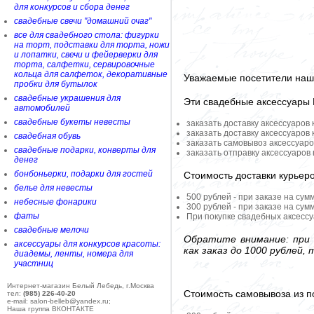
для конкурсов и сбора денег
свадебные свечи "домашний очаг"
все для свадебного стола: фигурки
на торт, подставки для торта, ножи
и лопатки, свечи и фейерверки для
торта, салфетки, сервировочные
кольца для салфеток, декоративные
Уважаемые посетители наше
пробки для бутылок
свадебные украшения для
Эти свадебные аксессуары
автомобилей
свадебные букеты невесты
заказать доставку аксессуаров
заказать доставку аксессуаров
свадебная обувь
заказать самовывоз аксессуаро
свадебные подарки, конверты для
заказать отправку аксессуаров
денег
бонбоньерки, подарки для гостей
Стоимость доставки курьер
белье для невесты
500 рублей - при заказе на сум
небесные фонарики
300 рублей - при заказе на сум
фаты
При покупке свадебных аксессу
свадебные мелочи
Обратите внимание: при 
аксессуары для конкурсов красоты:
как заказ до 1000 рублей
диадемы, ленты, номера для
участниц
Интернет-магазин Белый Лебедь, г.Москва
Стоимость самовывоза из по
тел:
(985) 226-40-20
e-mail: salon-belleb@yandex.ru;
Наша группа ВКОНТАКТЕ