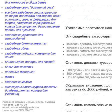
для конкурсов и сбора денег
свадебные свечи "домашний очаг"
все для свадебного стола: фигурки
на торт, подставки для торта, ножи
и лопатки, свечи и фейерверки для
торта, салфетки, сервировочные
кольца для салфеток, декоративные
Уважаемые посетители наше
пробки для бутылок
свадебные украшения для
Эти свадебные аксессуары
автомобилей
свадебные букеты невесты
заказать доставку аксессуаров
заказать доставку аксессуаров
свадебная обувь
заказать самовывоз аксессуаро
свадебные подарки, конверты для
заказать отправку аксессуаров
денег
бонбоньерки, подарки для гостей
Стоимость доставки курьер
белье для невесты
500 рублей - при заказе на сум
небесные фонарики
300 рублей - при заказе на сум
фаты
При покупке свадебных аксессу
свадебные мелочи
Обратите внимание: при 
аксессуары для конкурсов красоты:
как заказ до 1000 рублей
диадемы, ленты, номера для
участниц
Интернет-магазин Белый Лебедь, г.Москва
Стоимость самовывоза из по
тел:
(985) 226-40-20
e-mail: salon-belleb@yandex.ru;
Наша группа ВКОНТАКТЕ