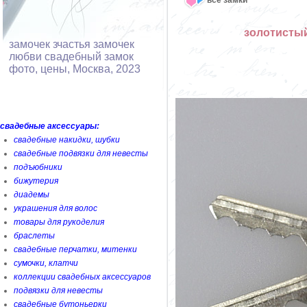
золотисты
замочек зчастья замочек
любви свадебный замок
фото, цены, Москва, 2023
свадебные аксессуары:
свадебные накидки, шубки
свадебные подвязки для невесты
подъюбники
бижутерия
диадемы
украшения для волос
товары для рукоделия
браслеты
свадебные перчатки, митенки
сумочки, клатчи
коллекции свадебных аксессуаров
подвязки для невесты
свадебные бутоньерки