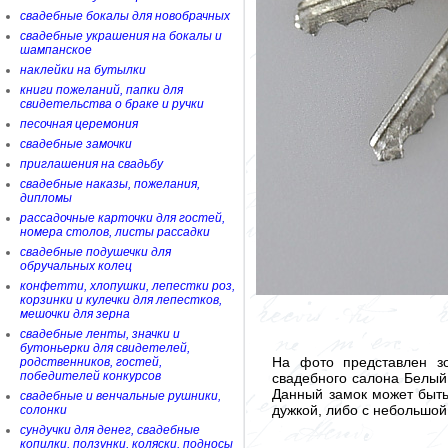
свадебные бокалы для новобрачных
свадебные украшения на бокалы и
шампанское
наклейки на бутылки
книги пожеланий, папки для
свидетельства о браке и ручки
песочная церемония
свадебные замочки
приглашения на свадьбу
свадебные наказы, пожелания,
дипломы
рассадочные карточки для гостей,
номера столов, листы рассадки
свадебные подушечки для
обручальных колец
конфетти, хлопушки, лепестки роз,
корзинки и кулечки для лепестков,
мешочки для зерна
свадебные ленты, значки и
бутоньерки для свидетелей,
На фото представлен з
родственников, гостей,
победителей конкурсов
свадебного салона Белый
Данный замок может быть
свадебные и венчальные рушники,
дужкой, либо с небольшой
солонки
сундучки для денег, свадебные
копилки, ползунки, коляски, подносы