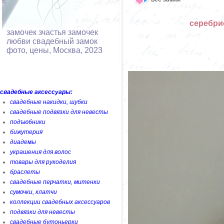
серебри
замочек зчастья замочек
любви свадебный замок
фото, цены, Москва, 2023
свадебные аксессуары:
свадебные накидки, шубки
свадебные подвязки для невесты
подъюбники
бижутерия
диадемы
украшения для волос
товары для рукоделия
браслеты
свадебные перчатки, митенки
сумочки, клатчи
коллекции свадебных аксессуаров
подвязки для невесты
свадебные бутоньерки