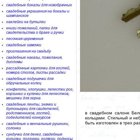
свадебные бокалы для новобрачных
свадебные украшения на бокалы и
шампанское
наклейки на бутылки
книги пожеланий, папки для
свидетельства о браке и ручки
песочная церемония
свадебные замочки
приглашения на свадьбу
свадебные наказы, пожелания,
дипломы
рассадочные карточки для гостей,
номера столов, листы рассадки
свадебные подушечки для
обручальных колец
конфетти, хлопушки, лепестки роз,
корзинки и кулечки для лепестков,
мешочки для зерна
свадебные ленты, значки и
бутоньерки для свидетелей,
в свадебном салоне Бел
родственников, гостей,
кольцами. Стильный и не
победителей конкурсов
быть изготовлен в трех р
свадебные и венчальные рушники,
солонки
сундучки для денег, свадебные
копилки, ползунки, коляски, подносы