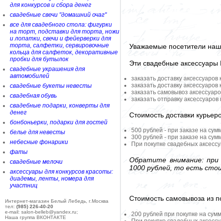
для конкурсов и сбора денег
свадебные свечи "домашний очаг"
все для свадебного стола: фигурки
на торт, подставки для торта, ножи
и лопатки, свечи и фейерверки для
торта, салфетки, сервировочные
Уважаемые посетители наше
кольца для салфеток, декоративные
пробки для бутылок
Эти свадебные аксессуары
свадебные украшения для
автомобилей
заказать доставку аксессуаров
заказать доставку аксессуаров
свадебные букеты невесты
заказать самовывоз аксессуаро
свадебная обувь
заказать отправку аксессуаров
свадебные подарки, конверты для
денег
Стоимость доставки курьер
бонбоньерки, подарки для гостей
500 рублей - при заказе на сум
белье для невесты
300 рублей - при заказе на сум
небесные фонарики
При покупке свадебных аксессу
фаты
Обратите внимание: при 
свадебные мелочи
1000 рублей, то есть сто
аксессуары для конкурсов красоты:
диадемы, ленты, номера для
участниц
Стоимость самовывоза из по
Интернет-магазин Белый Лебедь, г.Москва
тел:
(985) 226-40-20
e-mail: salon-belleb@yandex.ru;
200 рублей при покупке на сумм
Наша группа ВКОНТАКТЕ
При покупке свадебных аксессу