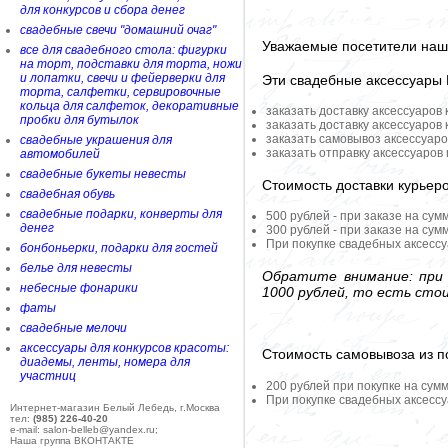
для конкурсов и сбора денег
свадебные свечи "домашний очаг"
Уважаемые посетители наше
все для свадебного стола: фигурки
на торт, подставки для торта, ножи
и лопатки, свечи и фейерверки для
Эти свадебные аксессуары
торта, салфетки, сервировочные
кольца для салфеток, декоративные
заказать доставку аксессуаров
пробки для бутылок
заказать доставку аксессуаров
заказать самовывоз аксессуаро
свадебные украшения для
заказать отправку аксессуаров
автомобилей
свадебные букеты невесты
Стоимость доставки курьер
свадебная обувь
свадебные подарки, конверты для
500 рублей - при заказе на сум
денег
300 рублей - при заказе на сум
При покупке свадебных аксессу
бонбоньерки, подарки для гостей
белье для невесты
Обратите внимание: при 
небесные фонарики
1000 рублей, то есть сто
фаты
свадебные мелочи
аксессуары для конкурсов красоты:
Стоимость самовывоза из по
диадемы, ленты, номера для
участниц
200 рублей при покупке на сумм
При покупке свадебных аксессу
Интернет-магазин Белый Лебедь, г.Москва
тел:
(985) 226-40-20
e-mail: salon-belleb@yandex.ru;
Наша группа ВКОНТАКТЕ