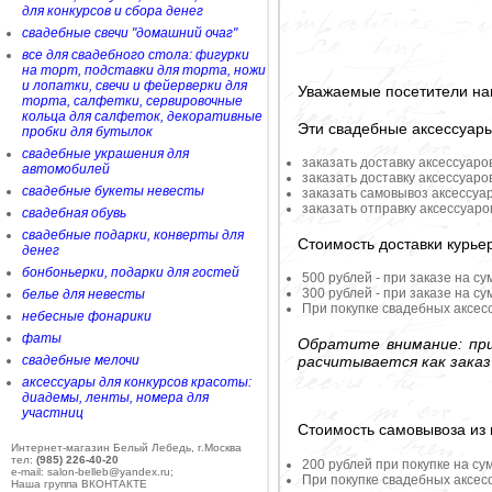
для конкурсов и сбора денег
свадебные свечи "домашний очаг"
все для свадебного стола: фигурки
на торт, подставки для торта, ножи
и лопатки, свечи и фейерверки для
Уважаемые посетители на
торта, салфетки, сервировочные
кольца для салфеток, декоративные
Эти свадебные аксессуар
пробки для бутылок
свадебные украшения для
заказать доставку аксессуаро
автомобилей
заказать доставку аксессуаро
свадебные букеты невесты
заказать самовывоз аксессуа
заказать отправку аксессуар
свадебная обувь
свадебные подарки, конверты для
Стоимость доставки курье
денег
бонбоньерки, подарки для гостей
500 рублей - при заказе на су
300 рублей - при заказе на су
белье для невесты
При покупке свадебных аксесс
небесные фонарики
фаты
Обратите внимание: при
расчитывается как заказ
свадебные мелочи
аксессуары для конкурсов красоты:
диадемы, ленты, номера для
участниц
Стоимость самовывоза из 
Интернет-магазин Белый Лебедь, г.Москва
тел:
(985) 226-40-20
200 рублей при покупке на су
e-mail: salon-belleb@yandex.ru;
При покупке свадебных аксесс
Наша группа ВКОНТАКТЕ