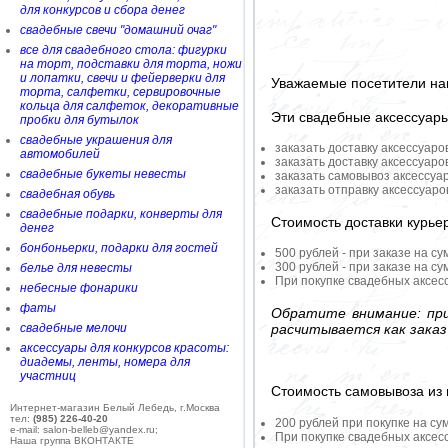
для конкурсов и сбора денег
свадебные свечи "домашний очаг"
все для свадебного стола: фигурки
на торт, подставки для торта, ножи
и лопатки, свечи и фейерверки для
Уважаемые посетители на
торта, салфетки, сервировочные
кольца для салфеток, декоративные
Эти свадебные аксессуар
пробки для бутылок
свадебные украшения для
заказать доставку аксессуаро
автомобилей
заказать доставку аксессуаро
свадебные букеты невесты
заказать самовывоз аксессуа
заказать отправку аксессуар
свадебная обувь
свадебные подарки, конверты для
Стоимость доставки курье
денег
бонбоньерки, подарки для гостей
500 рублей - при заказе на су
300 рублей - при заказе на су
белье для невесты
При покупке свадебных аксесс
небесные фонарики
фаты
Обратите внимание: при
расчитывается как заказ
свадебные мелочи
аксессуары для конкурсов красоты:
диадемы, ленты, номера для
участниц
Стоимость самовывоза из 
Интернет-магазин Белый Лебедь, г.Москва
тел:
(985) 226-40-20
200 рублей при покупке на су
e-mail: salon-belleb@yandex.ru;
При покупке свадебных аксесс
Наша группа ВКОНТАКТЕ