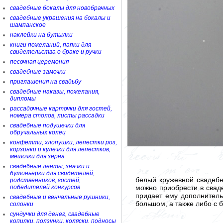
свадебные бокалы для новобрачных
свадебные украшения на бокалы и
шампанское
наклейки на бутылки
книги пожеланий, папки для
свидетельства о браке и ручки
песочная церемония
свадебные замочки
приглашения на свадьбу
свадебные наказы, пожелания,
дипломы
рассадочные карточки для гостей,
номера столов, листы рассадки
свадебные подушечки для
обручальных колец
конфетти, хлопушки, лепестки роз,
корзинки и кулечки для лепестков,
мешочки для зерна
свадебные ленты, значки и
бутоньерки для свидетелей,
белый кружевной свадебн
родственников, гостей,
можно приобрести в свад
победителей конкурсов
придает ему дополнитель
свадебные и венчальные рушники,
большом, а также либо с 
солонки
сундучки для денег, свадебные
копилки, ползунки, коляски, подносы