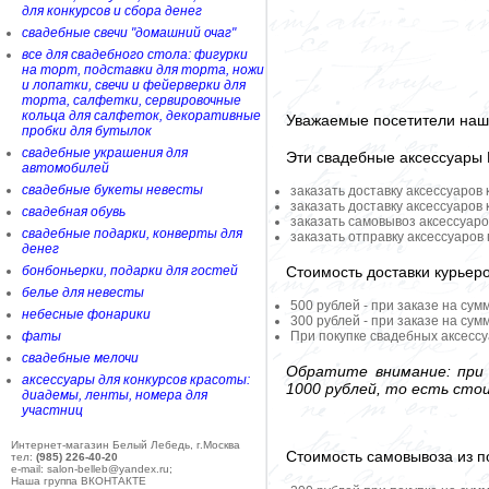
для конкурсов и сбора денег
свадебные свечи "домашний очаг"
все для свадебного стола: фигурки
на торт, подставки для торта, ножи
и лопатки, свечи и фейерверки для
торта, салфетки, сервировочные
кольца для салфеток, декоративные
Уважаемые посетители наше
пробки для бутылок
свадебные украшения для
Эти свадебные аксессуары
автомобилей
свадебные букеты невесты
заказать доставку аксессуаров
заказать доставку аксессуаров
свадебная обувь
заказать самовывоз аксессуаро
свадебные подарки, конверты для
заказать отправку аксессуаров
денег
Стоимость доставки курьер
бонбоньерки, подарки для гостей
белье для невесты
500 рублей - при заказе на сум
небесные фонарики
300 рублей - при заказе на сум
фаты
При покупке свадебных аксессу
свадебные мелочи
Обратите внимание: при 
аксессуары для конкурсов красоты:
1000 рублей, то есть сто
диадемы, ленты, номера для
участниц
Интернет-магазин Белый Лебедь, г.Москва
Стоимость самовывоза из по
тел:
(985) 226-40-20
e-mail: salon-belleb@yandex.ru;
Наша группа ВКОНТАКТЕ