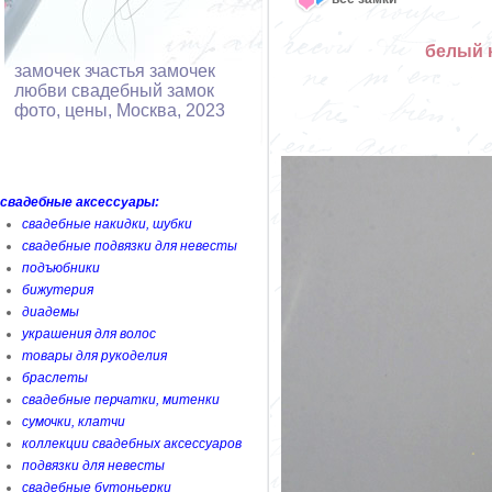
белый 
замочек зчастья замочек
любви свадебный замок
фото, цены, Москва, 2023
свадебные аксессуары:
свадебные накидки, шубки
свадебные подвязки для невесты
подъюбники
бижутерия
диадемы
украшения для волос
товары для рукоделия
браслеты
свадебные перчатки, митенки
сумочки, клатчи
коллекции свадебных аксессуаров
подвязки для невесты
свадебные бутоньерки