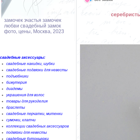
серебристы
замочек зчастья замочек
любви свадебный замок
фото, цены, Москва, 2023
свадебные аксессуары:
свадебные накидки, шубки
свадебные подвязки для невесты
подъюбники
бижутерия
диадемы
украшения для волос
товары для рукоделия
браслеты
свадебные перчатки, митенки
сумочки, клатчи
коллекции свадебных аксессуаров
подвязки для невесты
свадебные бутоньерки