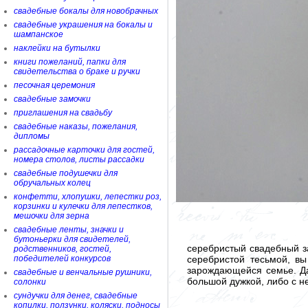
свадебные бокалы для новобрачных
свадебные украшения на бокалы и
шампанское
наклейки на бутылки
книги пожеланий, папки для
свидетельства о браке и ручки
песочная церемония
свадебные замочки
приглашения на свадьбу
свадебные наказы, пожелания,
дипломы
рассадочные карточки для гостей,
номера столов, листы рассадки
свадебные подушечки для
обручальных колец
конфетти, хлопушки, лепестки роз,
корзинки и кулечки для лепестков,
мешочки для зерна
свадебные ленты, значки и
бутоньерки для свидетелей,
серебристый свадебный з
родственников, гостей,
серебристой тесьмой, в
победителей конкурсов
зарождающейся семье. Да
свадебные и венчальные рушники,
большой дужкой, либо с н
солонки
сундучки для денег, свадебные
копилки, ползунки, коляски, подносы