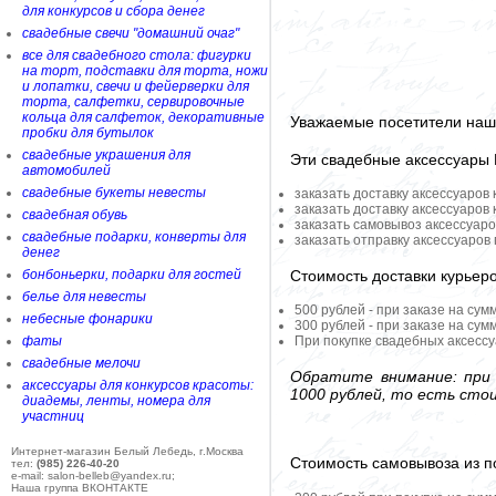
для конкурсов и сбора денег
свадебные свечи "домашний очаг"
все для свадебного стола: фигурки
на торт, подставки для торта, ножи
и лопатки, свечи и фейерверки для
торта, салфетки, сервировочные
кольца для салфеток, декоративные
Уважаемые посетители наше
пробки для бутылок
свадебные украшения для
Эти свадебные аксессуары
автомобилей
свадебные букеты невесты
заказать доставку аксессуаров
заказать доставку аксессуаров
свадебная обувь
заказать самовывоз аксессуаро
свадебные подарки, конверты для
заказать отправку аксессуаров
денег
Стоимость доставки курьер
бонбоньерки, подарки для гостей
белье для невесты
500 рублей - при заказе на сум
небесные фонарики
300 рублей - при заказе на сум
фаты
При покупке свадебных аксессу
свадебные мелочи
Обратите внимание: при 
аксессуары для конкурсов красоты:
1000 рублей, то есть сто
диадемы, ленты, номера для
участниц
Интернет-магазин Белый Лебедь, г.Москва
Стоимость самовывоза из по
тел:
(985) 226-40-20
e-mail: salon-belleb@yandex.ru;
Наша группа ВКОНТАКТЕ