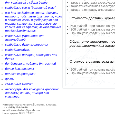
для конкурсов и сбора денег
заказать доставку аксессуаро
заказать самовывоз аксессуа
свадебные свечи "домашний очаг"
заказать отправку аксессуар
все для свадебного стола: фигурки
на торт, подставки для торта, ножи
Стоимость доставки курье
и лопатки, свечи и фейерверки для
торта, салфетки, сервировочные
500 рублей - при заказе на су
кольца для салфеток, декоративные
300 рублей - при заказе на су
пробки для бутылок
При покупке свадебных аксесс
свадебные украшения для
автомобилей
Обратите внимание: при
свадебные букеты невесты
расчитывается как заказ
свадебная обувь
свадебные подарки, конверты для
денег
Стоимость самовывоза из 
бонбоньерки, подарки для гостей
белье для невесты
200 рублей при покупке на су
При покупке свадебных аксесс
небесные фонарики
фаты
свадебные мелочи
аксессуары для конкурсов красоты:
диадемы, ленты, номера для
участниц
Интернет-магазин Белый Лебедь, г.Москва
тел:
(985) 226-40-20
e-mail: salon-belleb@yandex.ru;
Наша группа ВКОНТАКТЕ