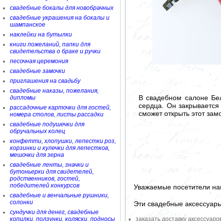
свадебные бокалы для новобрачных
свадебные украшения на бокалы и
шампанское
наклейки на бутылки
книги пожеланий, папки для
свидетельства о браке и ручки
песочная церемония
свадебные замочки
приглашения на свадьбу
свадебные наказы, пожелания,
В свадебном салоне Бе
дипломы
сердца. Он закрывается 
рассадочные карточки для гостей,
сможет открыть этот зам
номера столов, листы рассадки
свадебные подушечки для
обручальных колец
конфетти, хлопушки, лепестки роз,
корзинки и кулечки для лепестков,
мешочки для зерна
свадебные ленты, значки и
бутоньерки для свидетелей,
родственников, гостей,
победителей конкурсов
Уважаемые посетители на
свадебные и венчальные рушники,
солонки
Эти свадебные аксессуар
сундучки для денег, свадебные
копилки, ползунки, коляски, подносы
заказать доставку аксессуаро