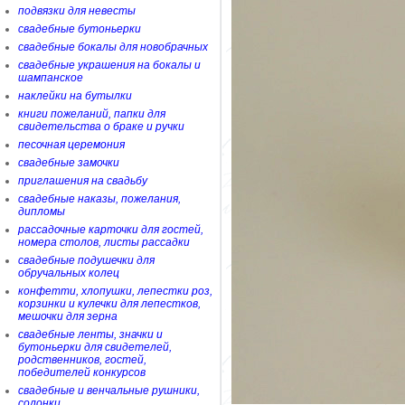
подвязки для невесты
свадебные бутоньерки
свадебные бокалы для новобрачных
свадебные украшения на бокалы и
шампанское
наклейки на бутылки
книги пожеланий, папки для
свидетельства о браке и ручки
песочная церемония
свадебные замочки
приглашения на свадьбу
свадебные наказы, пожелания,
дипломы
рассадочные карточки для гостей,
номера столов, листы рассадки
свадебные подушечки для
обручальных колец
конфетти, хлопушки, лепестки роз,
корзинки и кулечки для лепестков,
мешочки для зерна
свадебные ленты, значки и
бутоньерки для свидетелей,
родственников, гостей,
победителей конкурсов
свадебные и венчальные рушники,
солонки