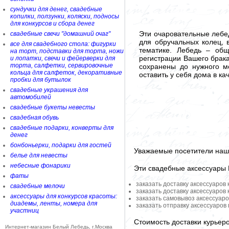
сундучки для денег, свадебные
копилки, ползунки, коляски, подносы
для конкурсов и сбора денег
Эти очаровательные лебед
свадебные свечи "домашний очаг"
для обручальных колец, 
все для свадебного стола: фигурки
тематике. Лебедь – общ
на торт, подставки для торта, ножи
регистрации Вашего брак
и лопатки, свечи и фейерверки для
торта, салфетки, сервировочные
сохранены до нужного м
кольца для салфеток, декоративные
оставить у себя дома в ка
пробки для бутылок
свадебные украшения для
автомобилей
свадебные букеты невесты
свадебная обувь
свадебные подарки, конверты для
денег
бонбоньерки, подарки для гостей
Уважаемые посетители наше
белье для невесты
небесные фонарики
Эти свадебные аксессуары
фаты
заказать доставку аксессуаров
свадебные мелочи
заказать доставку аксессуаров
аксессуары для конкурсов красоты:
заказать самовывоз аксессуаро
диадемы, ленты, номера для
заказать отправку аксессуаров
участниц
Стоимость доставки курьер
Интернет-магазин Белый Лебедь, г.Москва