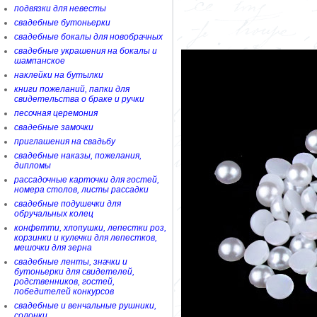
подвязки для невесты
свадебные бутоньерки
свадебные бокалы для новобрачных
свадебные украшения на бокалы и
шампанское
наклейки на бутылки
книги пожеланий, папки для
свидетельства о браке и ручки
песочная церемония
свадебные замочки
приглашения на свадьбу
свадебные наказы, пожелания,
дипломы
рассадочные карточки для гостей,
номера столов, листы рассадки
свадебные подушечки для
обручальных колец
конфетти, хлопушки, лепестки роз,
корзинки и кулечки для лепестков,
мешочки для зерна
свадебные ленты, значки и
бутоньерки для свидетелей,
родственников, гостей,
победителей конкурсов
свадебные и венчальные рушники,
солонки