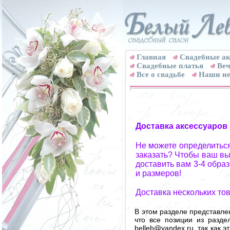
Главная
Свадебные ак
Cвадебные платья
Веч
Все о свадьбе
Наши не
Доставка аксессуаров
Не можете определиться
заказать? Чтобы ваш вы
доставить вам 3-4 обра
и размеров!
Доставка нескольких то
В этом разделе представле
что все позиции из разд
belleb@yandex.ru, так как 