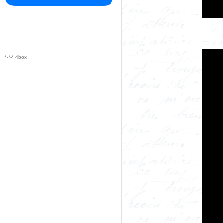
--------------------------
*-*-* 4box