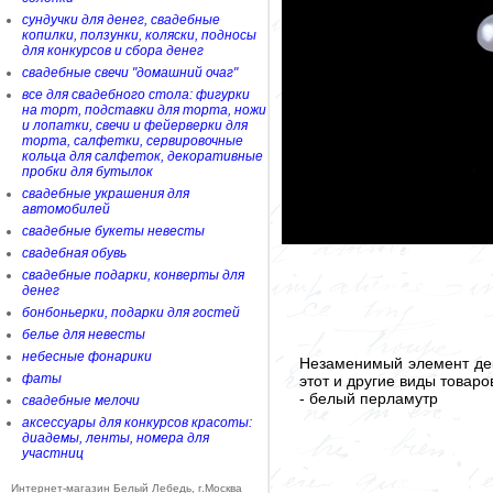
сундучки для денег, свадебные
копилки, ползунки, коляски, подносы
для конкурсов и сбора денег
свадебные свечи "домашний очаг"
все для свадебного стола: фигурки
на торт, подставки для торта, ножи
и лопатки, свечи и фейерверки для
торта, салфетки, сервировочные
кольца для салфеток, декоративные
пробки для бутылок
свадебные украшения для
автомобилей
свадебные букеты невесты
свадебная обувь
свадебные подарки, конверты для
денег
бонбоньерки, подарки для гостей
белье для невесты
небесные фонарики
Незаменимый элемент дек
фаты
этот и другие виды товар
- белый перламутр
свадебные мелочи
аксессуары для конкурсов красоты:
диадемы, ленты, номера для
участниц
Интернет-магазин Белый Лебедь, г.Москва