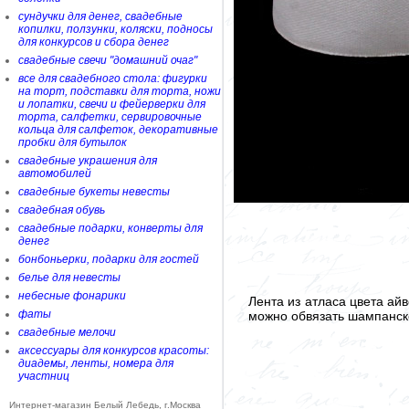
сундучки для денег, свадебные
копилки, ползунки, коляски, подносы
для конкурсов и сбора денег
свадебные свечи "домашний очаг"
все для свадебного стола: фигурки
на торт, подставки для торта, ножи
и лопатки, свечи и фейерверки для
торта, салфетки, сервировочные
кольца для салфеток, декоративные
пробки для бутылок
свадебные украшения для
автомобилей
свадебные букеты невесты
свадебная обувь
свадебные подарки, конверты для
денег
бонбоньерки, подарки для гостей
белье для невесты
небесные фонарики
Лента из атласа цвета ай
фаты
можно обвязать шампанско
свадебные мелочи
аксессуары для конкурсов красоты:
диадемы, ленты, номера для
участниц
Интернет-магазин Белый Лебедь, г.Москва