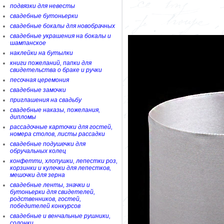
подвязки для невесты
свадебные бутоньерки
свадебные бокалы для новобрачных
свадебные украшения на бокалы и
шампанское
наклейки на бутылки
книги пожеланий, папки для
свидетельства о браке и ручки
песочная церемония
свадебные замочки
приглашения на свадьбу
свадебные наказы, пожелания,
дипломы
рассадочные карточки для гостей,
номера столов, листы рассадки
свадебные подушечки для
обручальных колец
конфетти, хлопушки, лепестки роз,
корзинки и кулечки для лепестков,
мешочки для зерна
свадебные ленты, значки и
бутоньерки для свидетелей,
родственников, гостей,
победителей конкурсов
свадебные и венчальные рушники,
солонки