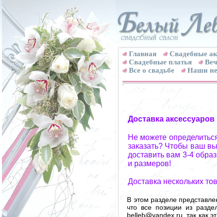
Главная
Свадебные ак
Cвадебные платья
Веч
Все о свадьбе
Наши не
Доставка аксессуаров
Не можете определиться
заказать? Чтобы ваш вы
доставить вам 3-4 обра
и размеров!
Доставка нескольких то
В этом разделе представле
что все позиции из разд
belleb@yandex.ru, так как 