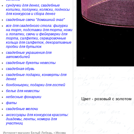
сундучки для денег, свадебные
копилки, ползунки, коляски, подносы
для конкурсов и сбора денег
свадебные свечи "домашний очаг"
все для свадебного стола: фигурки
на торт, подставки для торта, ножи
и лопатки, свечи и фейерверки для
торта, салфетки, сервировочные
кольца для салфеток, декоративные
пробки для бутылок
свадебные украшения для
автомобилей
свадебные букеты невесты
свадебная обувь
свадебные подарки, конверты для
денег
бонбоньерки, подарки для гостей
белье для невесты
небесные фонарики
Цвет - розовый с золотом
фаты
свадебные мелочи
аксессуары для конкурсов красоты:
диадемы, ленты, номера для
участниц
Интернет-магазин Белый Лебедь, г.Москва