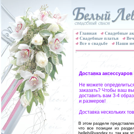
Главная
Свадебные ак
Cвадебные платья
Веч
Все о свадьбе
Наши не
Доставка аксессуаров
Не можете определиться
заказать? Чтобы ваш вы
доставить вам 3-4 обра
и размеров!
Доставка нескольких то
В этом разделе представле
что все позиции из разд
belleb@yandex.ru, так как 