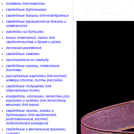
подвязки для невесты
свадебные бутоньерки
свадебные бокалы для новобрачных
свадебные украшения на бокалы и
шампанское
наклейки на бутылки
книги пожеланий, папки для
свидетельства о браке и ручки
песочная церемония
свадебные замочки
приглашения на свадьбу
свадебные наказы, пожелания,
дипломы
рассадочные карточки для гостей,
номера столов, листы рассадки
свадебные подушечки для
обручальных колец
конфетти, хлопушки, лепестки роз,
корзинки и кулечки для лепестков,
мешочки для зерна
свадебные ленты, значки и
бутоньерки для свидетелей,
родственников, гостей,
победителей конкурсов
свадебные и венчальные рушники,
солонки