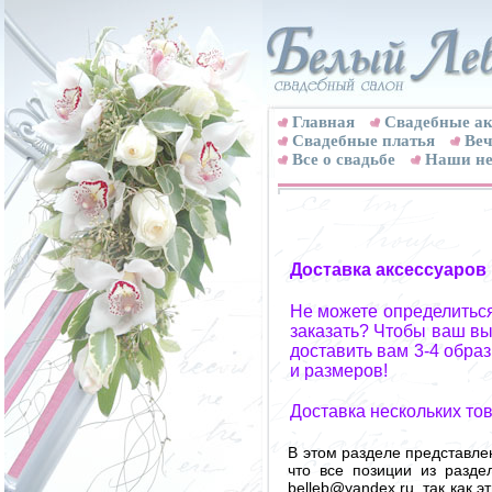
Главная
Свадебные ак
Cвадебные платья
Веч
Все о свадьбе
Наши не
Доставка аксессуаров
Не можете определиться
заказать? Чтобы ваш вы
доставить вам 3-4 обра
и размеров!
Доставка нескольких то
В этом разделе представле
что все позиции из разд
belleb@yandex.ru, так как 