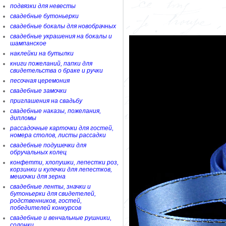
подвязки для невесты
свадебные бутоньерки
свадебные бокалы для новобрачных
свадебные украшения на бокалы и
шампанское
наклейки на бутылки
книги пожеланий, папки для
свидетельства о браке и ручки
песочная церемония
свадебные замочки
приглашения на свадьбу
свадебные наказы, пожелания,
дипломы
рассадочные карточки для гостей,
номера столов, листы рассадки
свадебные подушечки для
обручальных колец
конфетти, хлопушки, лепестки роз,
корзинки и кулечки для лепестков,
мешочки для зерна
свадебные ленты, значки и
бутоньерки для свидетелей,
родственников, гостей,
победителей конкурсов
свадебные и венчальные рушники,
солонки